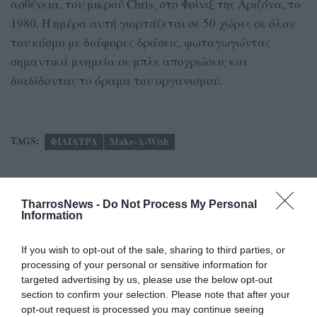
ασθένεια, του μικρού Chris, στο Φοίνιξ της Αριζόνα, το
1980. Η ημέρα αυτή γιορτάζεται σε 50 χώρες σε όλον
τον κόσμο με διάφορες δράσεις, φωταγωγώντας
σημαντικά μνημεία σε μπλε αποχρώσεις και
διαδίδοντας το όραμα του οργανισμού.
TAGS:
ΦΙΛΙΑΤΡΑ
Make-A-Wish
Facebook
Twitter
TharrosNews -
Do Not Process My Personal
Information
If you wish to opt-out of the sale, sharing to third parties, or
processing of your personal or sensitive information for
targeted advertising by us, please use the below opt-out
section to confirm your selection. Please note that after your
opt-out request is processed you may continue seeing