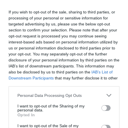
δικαιολογητικών που υποβάλλει ο ενδιαφερόμενος και
If you wish to opt-out of the sale, sharing to third parties, or
οδηγίες για τη συμμετοχή στην δημοπρασία.
processing of your personal or sensitive information for
targeted advertising by us, please use the below opt-out
Η αίτηση συμμετοχής στην πλειοδοτική δημοπρασία
section to confirm your selection. Please note that after your
υποβάλλεται ηλεκτρονικά, μέσω της πλατφόρμας του
opt-out request is processed you may continue seeing
interest-based ads based on personal information utilized by
άρθρου 15 του ν. 5092/2024, εντός επτά εργάσιμων
us or personal information disclosed to third parties prior to
ημερών από τη δημοσίευση της διακήρυξης στην
your opt-out. You may separately opt-out of the further
πλατφόρμα και στο πρόγραμμα «Διαύγεια».
disclosure of your personal information by third parties on the
IAB’s list of downstream participants. This information may
Ο ενδιαφερόμενος συνδέεται στην πλατφόρμα
also be disclosed by us to third parties on the
IAB’s List of
κατόπιν αυθεντικοποίησης με τη χρήση των κωδικών –
Downstream Participants
that may further disclose it to other
third parties.
διαπιστευτηρίων της Γ.Γ.Π.Σ.Ψ.Δ. (taxisnet).
Personal Data Processing Opt Outs
Της Βίκυς Βετουλάκη
I want to opt-out of the Sharing of my
personal data.
Opted In
TAGS:
ΑΙΓΙΑΛΟΣ
ΠΑΡΑΛΙΑ
ΚΤΗΜΑΤΙΚΗ ΥΠΗΡΕΣΙΑ
I want to opt-out of the Sale of my