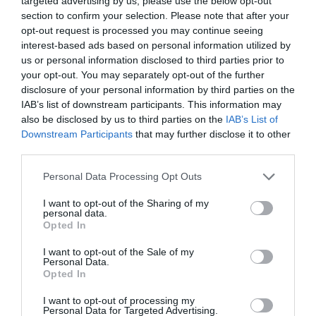
targeted advertising by us, please use the below opt-out
για την ενσυναίσθηση στην Ιαπωνία περιλαμβάνει
section to confirm your selection. Please note that after your
διάφορες δραστηριότητες και ασκήσεις. Οι μαθητές
opt-out request is processed you may continue seeing
μαθαίνουν να αναγνωρίζουν τα συναισθήματα των
interest-based ads based on personal information utilized by
άλλων, να βλέπουν τα πράγματα από την οπτική
us or personal information disclosed to third parties prior to
your opt-out. You may separately opt-out of the further
γωνία των άλλων και να ανταποκρίνονται με
disclosure of your personal information by third parties on the
συμπόνια και κατανόηση.
IAB’s list of downstream participants. This information may
also be disclosed by us to third parties on the
IAB’s List of
Downstream Participants
that may further disclose it to other
third parties.
TAGS:
ΒΙΑ
ΕΝΣΥΝΑΙΣΘΗΣΗ
Personal Data Processing Opt Outs
I want to opt-out of the Sharing of my
Facebook
Twitter
personal data.
Opted In
I want to opt-out of the Sale of my
Personal Data.
Opted In
I want to opt-out of processing my
Personal Data for Targeted Advertising.