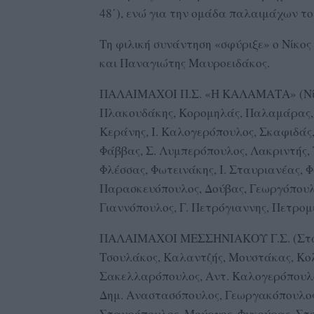
48΄), ενώ για την ομάδα παλαιμάχων το
Τη φιλική συνάντηση «σφύριξε» ο Νίκος
και Παναγιώτης Μαυροειδάκος.
ΠΑΛΑΙΜΑΧΟΙ Π.Σ. «Η ΚΑΛΑΜΑΤΑ» (Νίκ
Πλακουδάκης, Κορομηλάς, Παλαμάρας, 
Κεράνης, Ι. Καλογερόπουλος, Σκαφιδάς,
Φάββας, Σ. Λυμπερόπουλος, Λακριντής,
Φλέσσας, Φωτεινάκης, Ι. Σταυριανέας, 
Παρασκευόπουλος, Δούβας, Γεωργόπουλος
Γιαννόπουλος, Γ. Πετρόγιαννης, Πετρομ
ΠΑΛΑΙΜΑΧΟΙ ΜΕΣΣΗΝΙΑΚΟΥ Γ.Σ. (Σταύρ
Τσουλάκος, Καλαντζής, Μουστάκας, Κολ
Σακελλαρόπουλος, Αντ. Καλογερόπουλος
Δημ. Αναστασόπουλος, Γεωργακόπουλος,
Σταυρόπουλος, Μούργος, Φυκούρας. Στο