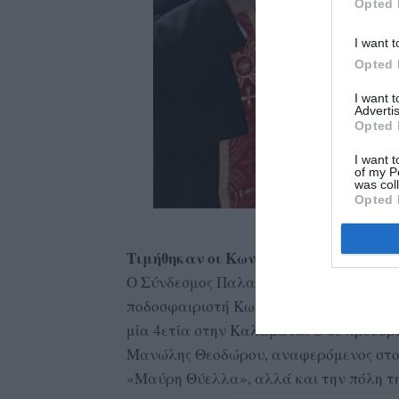
Opted 
I want t
Opted 
I want 
Advertis
Opted 
I want t
of my P
was col
Opted 
Τιμήθηκαν οι Κωνσταντίνος Χάνιος, 
Ο Σύνδεσμος Παλαιμάχων Ποδοσφαιριστ
ποδοσφαιριστή Κωνσταντίνο Χάνιο, ο οπ
μία 4ετία στην Καλαμάτα. Ο δε πρόεδ
Μανώλης Θεοδώρου, αναφερόμενος στον Κ
«Μαύρη Θύελλα», αλλά και την πόλη τ