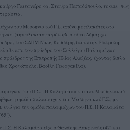
Λυκούργο Γαϊτανάρο και Σταύρο Παπαδόπουλο, τόνισε πως
τεράστια.
άχων του Μεσσηνιακού Γ.Σ. απένειμε πλακέτες στο
ηνίας (την πλακέτα παρέλαβε από το Δήμαρχο
εδρος του ΣΔΠΜ Νίκος Κοσσάρης) και στην Επιτροπή
ρέλαβε από τον πρόεδρο του Συλλόγου Παλαιμάχων
ο πρόεδρος της Επιτροπής Ηλίας Αλεξέας, έχοντας δίπλα
Νίκο Χρονόπουλο, Βασίλη Γεωργακίλα).
λαιμάχων του Π.Σ. «Η Καλαμάτα» και του Μεσσηνιακού
γήθηκε η ομάδα παλαιμάχων του Μεσσηνιακού Γ.Σ., με
), ενώ για την ομάδα παλαιμάχων του Π.Σ. Η Καλαμάτα
65΄).
 Π.Σ. Η Καλαμάτα είχε ο Θανάσης Λακριντής (47΄ και