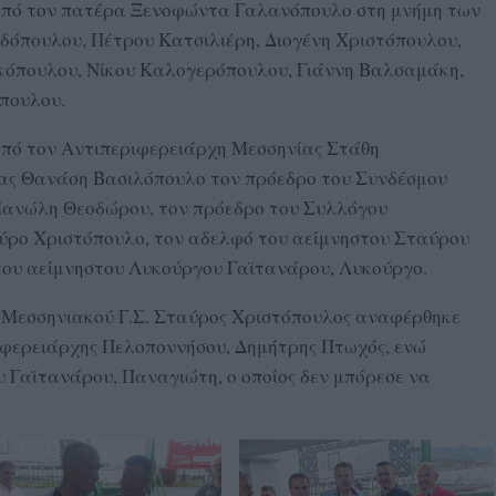
ο από τον πατέρα Ξενοφώντα Γαλανόπουλο στη μνήμη των
όπουλου, Πέτρου Κατσιλιέρη, Διογένη Χριστόπουλου,
όπουλου, Νίκου Καλογερόπουλου, Γιάννη Βαλσαμάκη,
πουλου.
από τον Αντιπεριφερειάρχη Μεσσηνίας Στάθη
ς Θανάση Βασιλόπουλο τον πρόεδρο του Συνδέσμου
ανώλη Θεοδώρου, τον πρόεδρο του Συλλόγου
ύρο Χριστόπουλο, τον αδελφό του αείμνηστου Σταύρου
του αείμνηστου Λυκούργου Γαϊτανάρου, Λυκούργο.
 Μεσσηνιακού Γ.Σ. Σταύρος Χριστόπουλος αναφέρθηκε
ιφερειάρχης Πελοποννήσου, Δημήτρης Πτωχός, ενώ
υ Γαϊτανάρου, Παναγιώτη, ο οποίος δεν μπόρεσε να