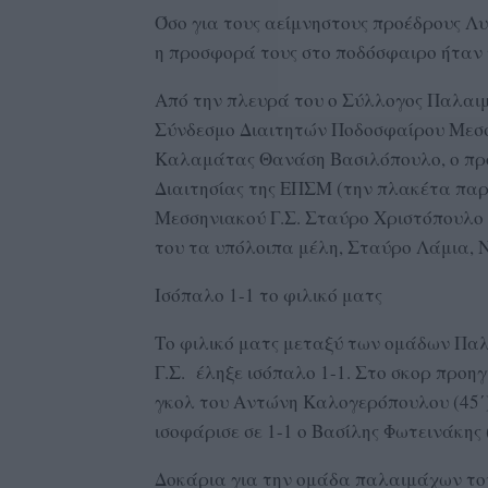
Όσο για τους αείμνηστους προέδρους 
η προσφορά τους στο ποδόσφαιρο ήταν 
Από την πλευρά του ο Σύλλογος Παλαιμ
Σύνδεσμο Διαιτητών Ποδοσφαίρου Μεσσ
Καλαμάτας Θανάση Βασιλόπουλο, ο πρό
Διαιτησίας της ΕΠΣΜ (την πλακέτα πα
Μεσσηνιακού Γ.Σ. Σταύρο Χριστόπουλο 
του τα υπόλοιπα μέλη, Σταύρο Λάμια, 
Ισόπαλο 1-1 το φιλικό ματς
Το φιλικό ματς μεταξύ των ομάδων Πα
Γ.Σ. έληξε ισόπαλο 1-1. Στο σκορ προη
γκολ του Αντώνη Καλογερόπουλου (45΄
ισοφάρισε σε 1-1 ο Βασίλης Φωτεινάκης (
Δοκάρια για την ομάδα παλαιμάχων του