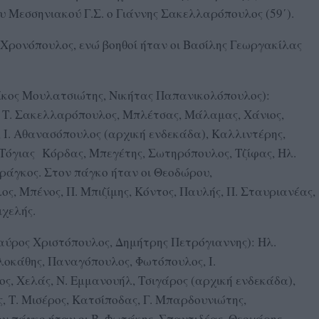
υ Μεσσηνιακού Γ.Σ. ο Γιάννης Σακελλαρόπουλος (59΄).
 Χρονόπουλος, ενώ βοηθοί ήταν οι Βασίλης Γεωργακίλας
ος Μουλατσιώτης, Νικήτας Παπανικολόπουλος):
Τ. Σακελλαρόπουλος, Μπλέτσας, Μάλαμας, Χάνιος,
 Ι. Αθανασόπουλος (αρχική ενδεκάδα), Καλλιντέρης,
 Τόγιας Κόρδας, Μπεγέτης, Σωτηρόπουλος, Τζίφας, Ηλ.
Φράγκος. Στον πάγκο ήταν οι Θεοδώρου,
, Μπένος, Π. Μπιζίμης, Κόντος, Παυλής, Π. Σταυριανέας,
ιχελής.
ος Χριστόπουλος, Δημήτρης Πετρόγιαννης): Ηλ.
οκάθης, Παναγόπουλος, Φωτόπουλος, Ι.
, Χελάς, Ν. Εμμανουήλ, Τσιγάρος (αρχική ενδεκάδα),
 Τ. Μισέρος, Κατσίποδας, Γ. Μπαρδουνιώτης,
ν πάγκο ήταν οι Β. Φωτάκης, Σπαντιδέας, Θεοχάρης,