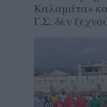
Καλαμάτα» κα
Γ.Σ. δεν ξεχν