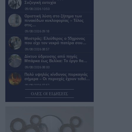
Συζυγική ευτυχία
09/08/2026 10:50
Οριστική λύση στο ζήτημα των
πινακίδων κυκλοφορίας – Τέλος
στις…
09/08/2026 09:18
Μυστράς: Ελεύθερος ο 55χρονος
που είχε τον νεκρό πατέρα σου…
09/08/2026 08:57
Δίκτυο ύδρευσης από πηγές
Μπάρκα έως Βελίκα: Το έργο θα…
09/08/2026 08:00
Πολύ υψηλός κίνδυνος πυρκαγιάς
σήμερα – Οι περιοχές έχουν τεθεί…
09/08/2026 07:57
Συγκροτήθηκε το νέο συμβούλιο της
ΟΛΕΣ ΟΙ ΕΙΔΗΣΕΙΣ
Κεντρικής Αγοράς Καλαμάτας που
έχει…
09/08/2026 07:38
Μπήκε σε ηλικία που βγάζει ζημιές
το Μέγαρο Χορού Καλαμάτας
08/08/2026 20:58