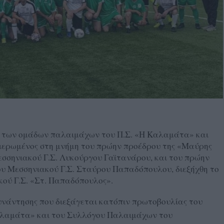
ύ των ομάδων παλαιμάχων του Π.Σ. «Η Καλαμάτα» και
αφιερωμένος στη μνήμη του πρώην προέδρου της «Μαύρης
εσσηνιακού Γ.Σ. Λυκούργου Γαϊτανάρου, και του πρώην
υ Μεσσηνιακού Γ.Σ. Σταύρου Παπαδόπουλου, διεξήχθη το
ού Γ.Σ. «Στ. Παπαδόπουλος».
υνάντησης που διεξάγεται κατόπιν πρωτοβουλίας του
αλαμάτα» και του Συλλόγου Παλαιμάχων του