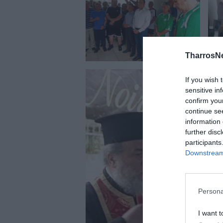
TharrosN
If you wish 
sensitive in
confirm you
continue se
information 
further disc
participants
Downstream 
Persona
I want t