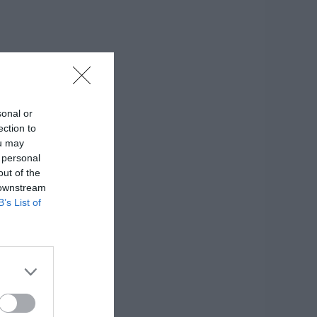
sonal or
ection to
ou may
 personal
out of the
 downstream
B’s List of