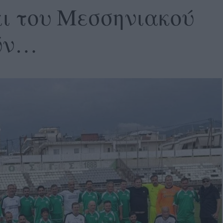
ι του Μεσσηνιακού
ούν…