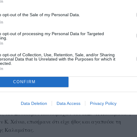
In
o opt-out of the Sale of my Personal Data.
In
to opt-out of processing my Personal Data for Targeted
ing.
In
o opt-out of Collection, Use, Retention, Sale, and/or Sharing
ersonal Data that Is Unrelated with the Purposes for which it
lected.
In
CONFIRM
Σύνδεσμος Διαιτητών και Επιτροπή Διαιτησίας
ών του Π.Σ. «Η Καλαμάτα», τίμησε τον παλαίμαχο
Data Deletion
Data Access
Privacy Policy
οίος είναι από τη Λειβαδιά, αγωνίστηκε στην ΑΕΚ και για
ρος του Συνδέσμου Παλαιμάχων του Π.Σ. «Η Καλαμάτα»,
. Χάνιο, επισήμανε ότι είχε ήθος και αγαπούσε τη
ης Καλαμάτας.