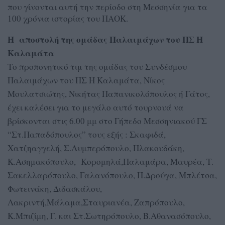
που γίνονται αυτή την περίοδο στη Μεσσηνία για τα
100 χρόνια ιστορίας του ΠΑΟΚ.
Η αποστολή της ομάδας Παλαιμάχων του ΠΣ Η
Καλαμάτα
Το προπονητικό τιμ της ομάδας του Συνδέσμου
Παλαιμάχων του ΠΣ Η Καλαμάτα, Νίκος
Μουλατσιώτης, Νικήτας Παπανικολόπουλος ή Γάτος,
έχει καλέσει για το μεγάλο αυτό τουρνουά να
βρίσκονται στις 6.00 μμ στο Γήπεδο Μεσσηνιακού ΓΣ
“Στ.Παπαδόπουλος” τους εξής : Σκαφιδά,
Χατζηαγγελή, Σ.Λυμπερόπουλο, Πλακουδάκη,
Κ.Ασημακόπουλο, Κορομηλά,Παλαμάρα, Μαυρέα, Τ.
Σακελλαρόπουλο, Γαλανόπουλο, Π.Δρούγα, Μπλέτσα,
Φωτεινάκη, Διδασκάλου,
Λακριντή,Μάλαμα,Σταυριανέα, Ζαπρόπουλο,
Κ.Μπιζίμη, Γ. και Στ.Σωτηρόπουλο, Β.Αθανασόπουλο,