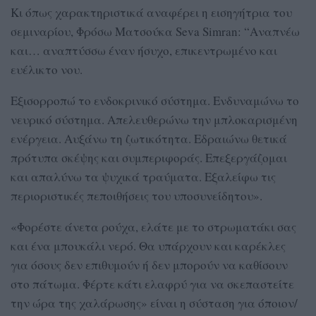
Κι όπως χαρακτηριστικά αναφέρει η εισηγήτρια του
σεμιναρίου, Φρόσω Ματσούκα Seva Simran: “Αναπνέω
και… αναπτύσσω έναν ήσυχο, επικεντρωμένο και
ευέλικτο νου.
Εξισορροπώ το ενδοκρινικό σύστημα. Ενδυναμώνω το
νευρικό σύστημα. Απελευθερώνω την μπλοκαρισμένη
ενέργεια. Αυξάνω τη ζωτικότητα. Εδραιώνω θετικά
πρότυπα σκέψης και συμπεριφοράς. Επεξεργάζομαι
και απαλύνω τα ψυχικά τραύματα. Εξαλείφω τις
περιοριστικές πεποιθήσεις του υποσυνείδητου».
«Φορέστε άνετα ρούχα, ελάτε με το στρωματάκι σας
και ένα μπουκάλι νερό. Θα υπάρχουν και καρέκλες
για όσους δεν επιθυμούν ή δεν μπορούν να καθίσουν
στο πάτωμα. Φέρτε κάτι ελαφρύ για να σκεπαστείτε
την ώρα της χαλάρωσης» είναι η σύσταση για όποιον/