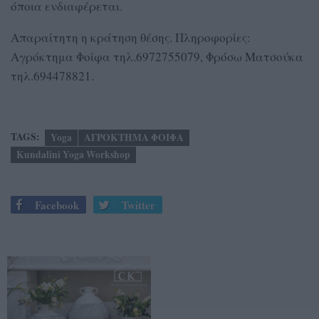
όποια ενδιαφέρεται.
Απαραίτητη η κράτηση θέσης. Πληροφορίες:
Αγρόκτημα Φοίφα τηλ.6972755079, Φρόσω Ματσούκα
τηλ.694478821.
TAGS:
Yoga
ΑΓΡΟΚΤΗΜΑ ΦΟΙΦΑ
Kundalini Yoga Workshop
Facebook
Twitter