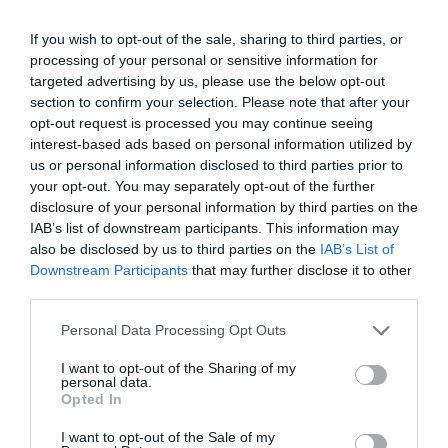
ταυτότητάς μας», δήλωσε χαρακτηριστικά.
If you wish to opt-out of the sale, sharing to third parties, or
processing of your personal or sensitive information for
Συνεχίζοντας στον ίδιο τόνο, ο βουλευτής Μεσσηνίας
targeted advertising by us, please use the below opt-out
της Νέας Δημοκρατίας, Γιάννης Λαμπρόπουλος,
section to confirm your selection. Please note that after your
υπογράμμισε την προσφορά του Πέτρου Θέμελη,
opt-out request is processed you may continue seeing
interest-based ads based on personal information utilized by
εστιάζοντας στο μεγαλείο της σταδιοδρομίας του στην
us or personal information disclosed to third parties prior to
περιοχή, αναφέροντας χαρακτηριστικά:
your opt-out. You may separately opt-out of the further
«Δημιούργησε, έσκαψε, αναστήλωσε και έχουμε
disclosure of your personal information by third parties on the
σήμερα και απολαμβάνουμε αυτό το θαύμα της
IAB’s list of downstream participants. This information may
also be disclosed by us to third parties on the
IAB’s List of
Αρχαίας Μεσσήνης».
Downstream Participants
that may further disclose it to other
third parties.
Ακολούθως, ο βουλευτής Μεσσηνίας της Νέας
Δημοκρατίας, Μίλτος Χρυσομάλλης, ανέφερε ότι το
Personal Data Processing Opt Outs
έργο του Πέτρου Θέμελη και τα αποκαλυπτήρια της
I want to opt-out of the Sharing of my
προτομής του «μπορούν να σταθούν ως εφαλτήριο για
personal data.
Opted In
τη διαρκή υπενθύμιση του πνεύματός του».
I want to opt-out of the Sale of my