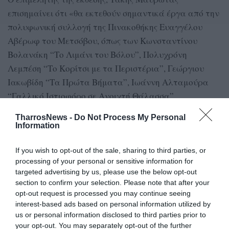
επισημαίνει ότι «θα εκτεθούν σημαντικά έργα από την
πολυφωνική συλλογή της Πινακοθήκης Ευαγγέλου
Αβέρωφ του Μετσόβου, όπως των Κωνσταντίνου
Βολανάκη “Το Λιμάνι του Βόλου”, Πολυχρόνη
Λεμπέση “Το Κορίτσι με τα Περιστέρια”, Γεώργιου
Ιακωβίδη “Τα Πρώτα Βήματα”, Ιωάννη Αλταμούρα
“Γαλλικό Ιστιοφόρο σε Ανοιχτή Θάλασσα”,
Κωνσταντίνου Μαλέα “Κυπαρίσσι”, Σοφίας
TharrosNews -
Do Not Process My Personal
Λασκαρίδου “Μονή Καισαριανής” Λυκούργου
Information
Κογεβίνα “Ακρόπολη”, Περικλή Βυζάντιου “Ατελιέ”,
Νίκου Χατζηκυριάκου-Γκίκα “Αναπαυόμενος Άνδρας”
If you wish to opt-out of the sale, sharing to third parties, or
processing of your personal or sensitive information for
έως των Γιώργου Βακαλό “Κορμοί Δέντρων”, Ηλία
targeted advertising by us, please use the below opt-out
Δεκουλάκου “Πύργοι στο Φλομοχώρι ένα Μεσημέρι
section to confirm your selection. Please note that after your
του Γυαλιστή”, Μιχάλη Κατζουράκη “Ολλανδία”,
opt-out request is processed you may continue seeing
interest-based ads based on personal information utilized by
Μάριου Σπηλιόπουλου “Είκοσι Προσευχές για το
us or personal information disclosed to third parties prior to
Μέτσοβο” μεταξύ των άλλων, που μας διδάσκουν
your opt-out. You may separately opt-out of the further