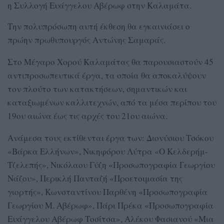
η Συλλογή Ευάγγελου Αβέρωφ στην Καλαμάτα.
Την πολυπρόσωπη αυτή έκθεση θα εγκαινιάσει ο
πρώην πρωθυπουργός Αντώνης Σαμαράς.
Στο Μέγαρο Χορού Καλαμάτας θα παρουσιαστούν 45
αντιπροσωπευτικά έργα, τα οποία θα αποκαλύψουν
τον πλούτο των κατακτήσεων, σημαντικών και
καταξιωμένων καλλιτεχνών, από τα μέσα περίπου του
19ου αιώνα έως τις αρχές του 21ου αιώνα.
Ανάμεσα τους εκτίθενται έργα των: Διονύσιου Τσόκου
«Βάρκα Ελλήνων», Νικηφόρου Λύτρα «Ο Κελδερήμ-
Τζελεπής», Νικόλαου Γύζη «Προσωπογραφία Γεωργίου
Νάζου», Περικλή Πανταζή «Προετοιμασία της
γιορτής», Κωνσταντίνου Παρθένη «Προσωπογραφία
Γεωργίου Μ. Αβέρωφ», Πάρι Πρέκα «Προσωπογραφία
Ευάγγελου Αβέρωφ Τοσίτσα», Αλέκου Φασιανού «Μια