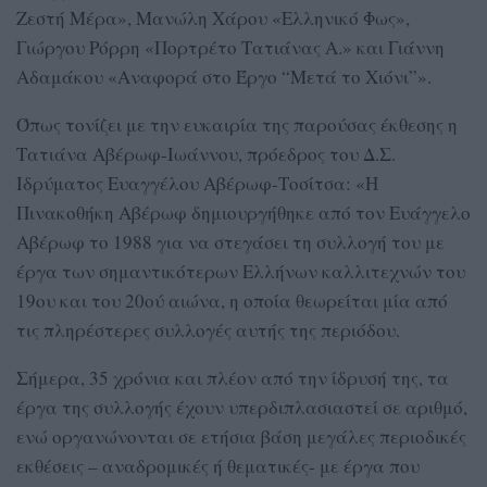
Ζεστή Μέρα», Μανώλη Χάρου «Ελληνικό Φως»,
Γιώργου Ρόρρη «Πορτρέτο Τατιάνας Α.» και Γιάννη
Αδαμάκου «Αναφορά στο Έργο “Μετά το Χιόνι”».
Όπως τονίζει με την ευκαιρία της παρούσας έκθεσης η
Τατιάνα Αβέρωφ-Ιωάννου, πρόεδρος του Δ.Σ.
Ιδρύματος Ευαγγέλου Αβέρωφ-Τοσίτσα: «Η
Πινακοθήκη Αβέρωφ δημιουργήθηκε από τον Ευάγγελο
Αβέρωφ το 1988 για να στεγάσει τη συλλογή του με
έργα των σημαντικότερων Ελλήνων καλλιτεχνών του
19ου και του 20ού αιώνα, η οποία θεωρείται μία από
τις πληρέστερες συλλογές αυτής της περιόδου.
Σήμερα, 35 χρόνια και πλέον από την ίδρυσή της, τα
έργα της συλλογής έχουν υπερδιπλασιαστεί σε αριθμό,
ενώ οργανώνονται σε ετήσια βάση μεγάλες περιοδικές
εκθέσεις – αναδρομικές ή θεματικές- με έργα που