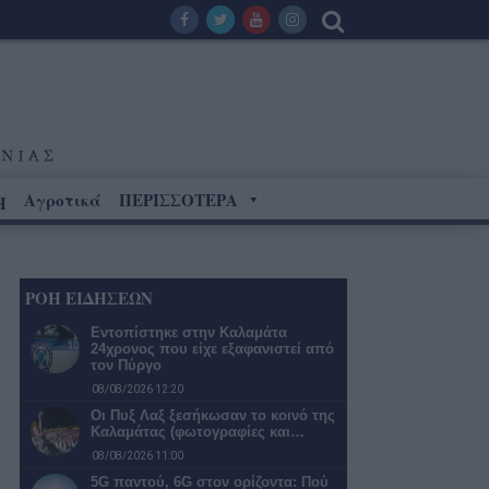
Αγροτικά
ΠΕΡΙΣΣΟΤΕΡΑ
Η
ΡΟΗ ΕΙΔΗΣΕΩΝ
Εντοπίστηκε στην Καλαμάτα
24χρονος που είχε εξαφανιστεί από
τον Πύργο
08/08/2026 12:20
Οι Πυξ Λαξ ξεσήκωσαν το κοινό της
Καλαμάτας (φωτογραφίες και…
08/08/2026 11:00
5G παντού, 6G στον ορίζοντα: Πού