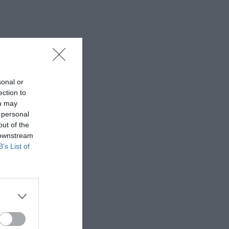
sonal or
ection to
ou may
 personal
out of the
 downstream
B’s List of