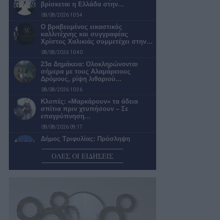
βρίσκεται η Ελλάδα στην…
08/08/2026 10:54
Ο βραβευμένος εικαστικός
καλλιτέχνης και συγγραφέας
Χρίστος Χαλικιάς συμμετέχει στην…
08/08/2026 10:40
23α Δημάκεια: Ολοκληρώνονται
σήμερα με τους Αλαμάρειους
Δρόμους, ρίψη λιθαριού…
08/08/2026 10:36
Κλοπές: «Μαρκάρουν» τα άδεια
σπίτια πριν χτυπήσουν – Σε
επαγρύπνηση…
08/08/2026 09:17
Δήμος Τριφυλίας: Πρόσληψη
προσωπικού με δικαστική απόφαση
ΟΛΕΣ ΟΙ ΕΙΔΗΣΕΙΣ
08/08/2026 08:30
Κύπελλο Ελλάδας: Καλαμάτα
-Παναιτωλικός στην Καλλιθέα χωρίς
παρουσία φιλάθλων
08/08/2026 08:15
Ο καιρός σήμερα Σάββατο στην
Καλαμάτα