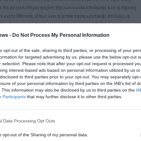
ι το μεγαλύτερο μέρος της κοινωνικοποίησης και η άμεση
ν κατεύθυνση, όπως και η απόκτηση κριτικής στάσης, η
σθημάτων ευαισθητοποίησης προς το περιβάλλον,
έναν μελλοντικό “ευσυνείδητο” πολίτη. Να κατανοήσουν
ews -
Do Not Process My Personal Information
 απλό τρόπο μέσα από παιχνίδια τα οφέλη που έχει η
to opt-out of the sale, sharing to third parties, or processing of your per
formation for targeted advertising by us, please use the below opt-out s
πό 2 άξονες:
r selection. Please note that after your opt-out request is processed y
eing interest-based ads based on personal information utilized by us or
δίας, Μεσσηνίας και Λακωνίας
disclosed to third parties prior to your opt-out. You may separately opt-
losure of your personal information by third parties on the IAB’s list of
. This information may also be disclosed by us to third parties on the
IA
ψη στις μονάδες επεξεργασίας αποβλήτων (ΜΕΑ) που
Participants
that may further disclose it to other third parties.
Λακωνία αντίστοιχα. Εκεί οι μαθητές θα ενημερωθούν από
ής εταιρείας – αναδόχου που λειτουργεί τις μονάδες
πώς ακριβώς λειτουργεί και ποια τα οφέλη αυτής για το
l Data Processing Opt Outs
κή οικονομία.
o opt-out of the Sharing of my personal data.
ς ενημέρωσης στις σχολικές μονάδες