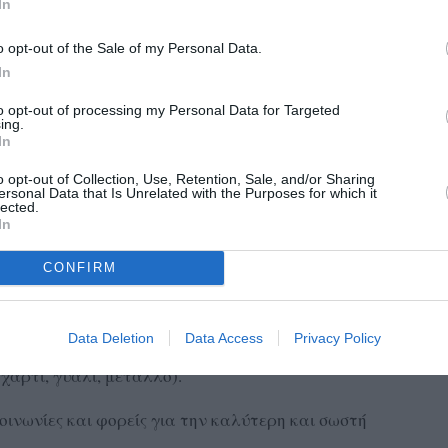
In
ια επίσκεψη κινητής μονάδας ενημέρωσης (κατάλληλα
o opt-out of the Sale of my Personal Data.
κές εξωτερικές κατασκευές ) στον περιβάλλοντα χώρο
In
ό εκπρόσωπο ΦοΔΣΑ, καθώς και διαδραστική απασχόληση
to opt-out of processing my Personal Data for Targeted
την ηλικία τους.
ing.
In
ό διαγωνισμούς στοχευμένους στην προώθηση της
o opt-out of Collection, Use, Retention, Sale, and/or Sharing
σης για τους μαθητές.
ersonal Data that Is Unrelated with the Purposes for which it
lected.
In
CONFIRM
ίηση της περιβαλλοντικής συνείδησης των μαθητών, ώστε
ρινό τρόπο ζωής
Data Deletion
Data Access
Privacy Policy
, δηλαδή οι μαθητές να μάθουν να διαχωρίζουν τα
χαρτί, γυαλί, μέταλλο).
κοινωνίες και φορείς για την καλύτερη και σωστή