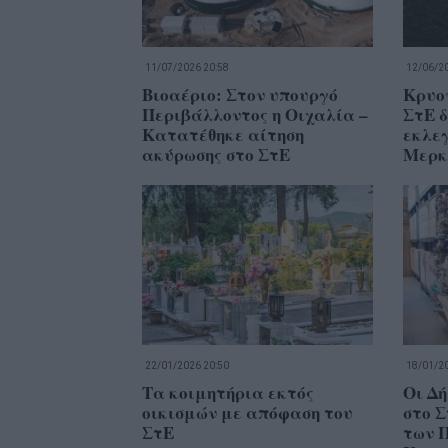
11/07/2026 20:58
12/06/20
Βιοαέριο: Στον υπουργό
Κρυον
Περιβάλλοντος η Οιχαλία –
ΣτΕ δ
Κατατέθηκε αίτηση
εκλε
ακύρωσης στο ΣτΕ
Μερκ
22/01/2026 20:50
18/01/20
Τα κοιμητήρια εκτός
Οι Δή
οικισμών με απόφαση του
στο 
ΣτΕ
των 