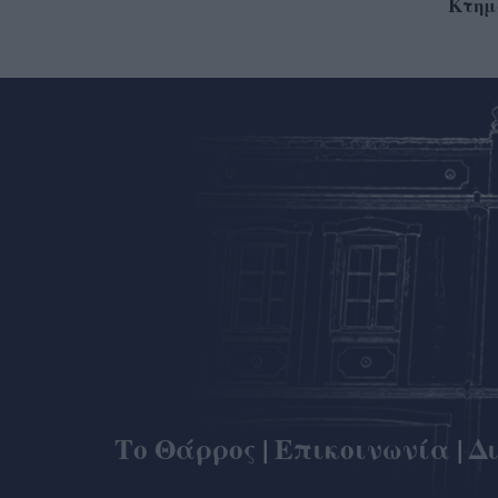
Κτημ
Το Θάρρος
|
Επικοινωνία
|
Δ