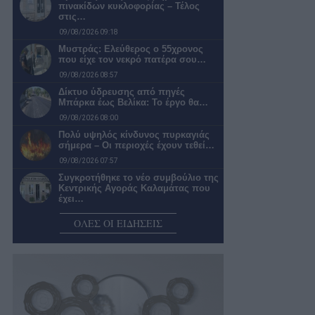
πινακίδων κυκλοφορίας – Τέλος
στις…
09/08/2026 09:18
Μυστράς: Ελεύθερος ο 55χρονος
που είχε τον νεκρό πατέρα σου…
09/08/2026 08:57
Δίκτυο ύδρευσης από πηγές
Μπάρκα έως Βελίκα: Το έργο θα…
09/08/2026 08:00
Πολύ υψηλός κίνδυνος πυρκαγιάς
σήμερα – Οι περιοχές έχουν τεθεί…
09/08/2026 07:57
Συγκροτήθηκε το νέο συμβούλιο της
Κεντρικής Αγοράς Καλαμάτας που
έχει…
09/08/2026 07:38
ΟΛΕΣ ΟΙ ΕΙΔΗΣΕΙΣ
Μπήκε σε ηλικία που βγάζει ζημιές
το Μέγαρο Χορού Καλαμάτας
08/08/2026 20:58
Ο καιρός αύριο Κυριακή στην
Καλαμάτα
08/08/2026 20:06