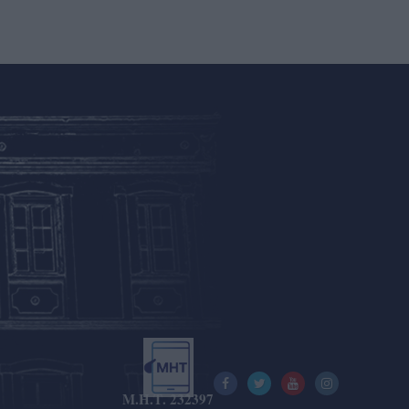
Μ.Η.Τ. 232397