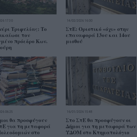
26 17:30
14/02/2026 16:00
έρι Τριφυλίας: Το
ΣτΕ: Οριστικό «όχι» στην
ικαίωσε τον
επαναφορά 13ου και 14ου
γμένο πρόεδρο Κων.
μισθού
ούρη
26 06:25
16/01/2026 15:48
μοι θα προσφύγουν
Στο ΣτΕ θα προσφύγουν οι
ΣτΕ για τη μεταφορά
Δήμοι για τη μεταφορά των
Πολεοδομιών στο
ΥΔΟΜ στο Κτηματολόγιο