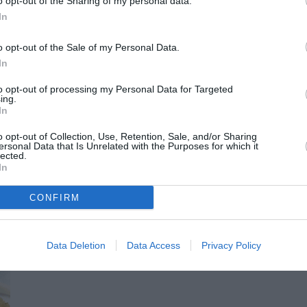
o opt-out of the Sharing of my personal data.
In
ίναι μία από τις δραστηριότητες που στηρίζει την
ω και αν είναι την ίδια στιγμή ένα συζητήσιμο στοιχείο.
o opt-out of the Sale of my Personal Data.
In
ε εκείνες που φωτίζουν τα δομικά προβλήματα της
to opt-out of processing my Personal Data for Targeted
ing.
In
o opt-out of Collection, Use, Retention, Sale, and/or Sharing
ersonal Data that Is Unrelated with the Purposes for which it
ΚΑΙ ΕΝΕΡΓΕΙΑΣ
ΟΙΚΟΔΟΜΙΚΟΣ ΚΑΝΟΝΙΣΜΟΣ
lected.
In
CONFIRM
Data Deletion
Data Access
Privacy Policy