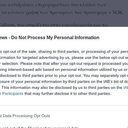
σε αντιδράσεις επιχειρηματιών του κλάδου των
 να κάνουν χρήση των προνομίων που προσέφερε ο ΝΟΚ.
έμβαση, που στηρίζεται στην κακοδαιμονία και τις
αιοσύνη, έδωσε ανάσα σε όσους δυσαρεστήθηκαν από το
ews -
Do Not Process My Personal Information
to opt-out of the sale, sharing to third parties, or processing of your per
 με την επίκληση της περιβόητης ελληνικής εκκρεμότητας
formation for targeted advertising by us, please use the below opt-out s
ης δικαστικής απόφασης. Όπως, μεταξύ άλλων,
r selection. Please note that after your opt-out request is processed y
βατική διάταξη που κατέθεσε με τη μορφή τροπολογίας το
eing interest-based ads based on personal information utilized by us or
 «οι οικοδομικές άδειες που έχουν εκδοθεί με χρήση των
disclosed to third parties prior to your opt-out. You may separately opt-
losure of your personal information by third parties on the IAB’s list of
ό τη Διοίκηση έως τη δημοσίευση της απόφασης του
. This information may also be disclosed by us to third parties on the
IA
κλήσεις οικοδομικών αδειών από τη Διοίκηση, λόγω της
Participants
that may further disclose it to other third parties.
η
βαν χώρα από την 11
/12/2024 ανακαλούνται
l Data Processing Opt Outs
μοσίευμα, ο ΝΟΚ που κρίθηκε αντισυνταγματικός συνεχίζει
μη, παρά τη δικαστική απόφαση.