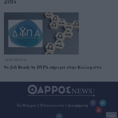
ΔΥΠΑ
20/03/2026 07:55
9ο Job Ready by DYPA σήμερα στην Καλαμάτα
Το Θάρρος
|
Επικοινωνία
|
Διαφήμιση