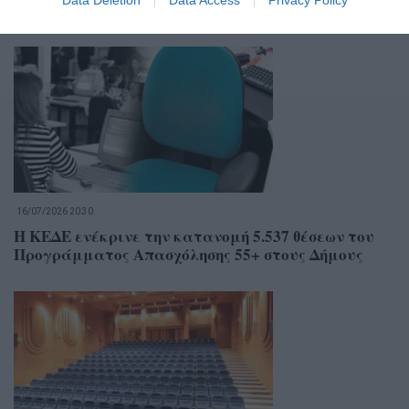
Data Deletion
Data Access
Privacy Policy
Σχετικά Άρθρα
16/07/2026 20:30
Η ΚΕΔΕ ενέκρινε την κατανομή 5.537 θέσεων του
Προγράμματος Απασχόλησης 55+ στους Δήμους