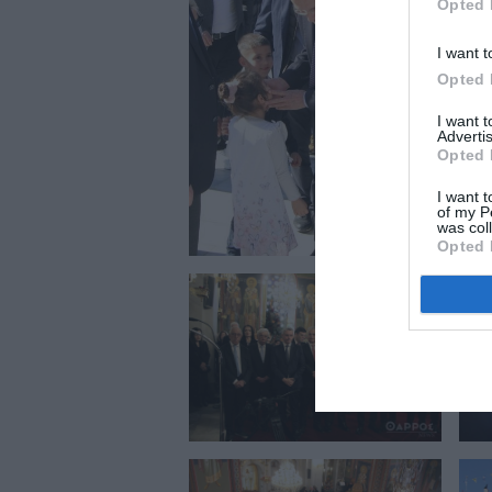
Opted 
I want t
Opted 
I want 
Advertis
Opted 
I want t
of my P
was col
Opted 