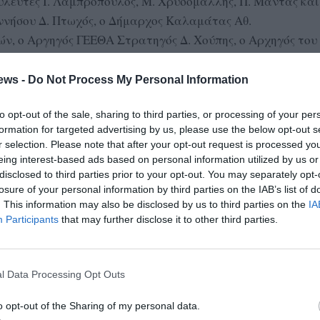
υλευτές Ι. Λαμπρόπουλος, Μ. Χρυσομάλλης, Π. Μαντάς και
ννήσου Δ. Πτωχός, ο Δήμαρχος Καλαμάτας Αθ.
ν, ο Αργηγός ΓΕΕΘΑ Στρατηγός Δ. Χούπης, ο Αρχηγός του
Θ. Βάγιας, ο Γεν. Αστυνομικός Δ/ντής Πελοποννήσου
όσωποι Κομμάτων, του Δικαστικού Σώματος, των λοιπών
ews -
Do Not Process My Personal Information
ων.
to opt-out of the sale, sharing to third parties, or processing of your per
formation for targeted advertising by us, please use the below opt-out s
r selection. Please note that after your opt-out request is processed y
eing interest-based ads based on personal information utilized by us or
disclosed to third parties prior to your opt-out. You may separately opt-
losure of your personal information by third parties on the IAB’s list of
. This information may also be disclosed by us to third parties on the
IA
Participants
that may further disclose it to other third parties.
l Data Processing Opt Outs
o opt-out of the Sharing of my personal data.