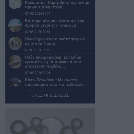
Καλαμάτας: Παρέμβαση σχετικά με
την φοιτητική στέγη
07/08/2026 21:17
Επίσημο αίτημα επέκτασης του
δρόμου μέχρι την Τσακώνα
07/08/2026 20:58
Ολοκληρώνεται η ανάπλαση και
στην οδό Ψάλτη
07/08/2026 20:39
Οδός Μαυρομιχάλη: Σε πλήρη
εγκατάλειψη τα παγκάκια που
αποτελούν παγίδες…
07/08/2026 20:01
Βάσω Τσακάκου: Με σωστό
προγραμματισμό και πειθαρχία
μπορείς να κυνηγάς…
ΟΛΕΣ ΟΙ ΕΙΔΗΣΕΙΣ
07/08/2026 19:00
Καλαμάτα: Απαράδεκτη η εικόνα σε
πολλές στάσεις της αστικής
συγκοινωνίας
07/08/2026 18:25
Λύσεις για προβλήματα ύδρευσης –
αποχέτευσης ανήγγειλε η πρόεδρος