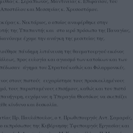
θίας κ. Σεραπίωνος, Μαντινείας κ. Επιφανίου, του
Αποστόλου και Μεσσηνίας κ. Χρυσοστόμου.
ρκύρας κ. Νεκτάριος, ο οποίος αναφέρθηκε στην
ορτής της Υπαπαντής και στο ιερό πρόσωπο της Παναγίας,
 διανύουμε έχομε την ανάγκη της μεσιτείας της.
ολούθησε πάνδημη λιτάνευση της θαυματουργού εικόνος
 Πόλεως, προς ευλογία και αγιασμό των κατοίκων και των
απέδωσαν άγημα του Στρατού καθώς και Φιλαρμονικές.
νος στους πιστούς ευχαρίστησε τους προσκεκλημένους
μό, τους παρισταμένους επισήμους, καθώς και τον πιστό
 πανήγυρη, ευχόμενος η Υπεραγία Θεοτόκος να σκεπάζει
κάθε κίνδυνο και δυσκολία.
ατίας Πρ. Παυλόπουλος, ο τ. Πρωθυπουργός Αντ. Σαμαράς,
 ο εκπρόσωπος της Κυβέρνησης Υφυπουργός Εργασίας και