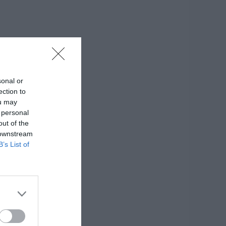
sonal or
ection to
ou may
 personal
out of the
 downstream
B’s List of