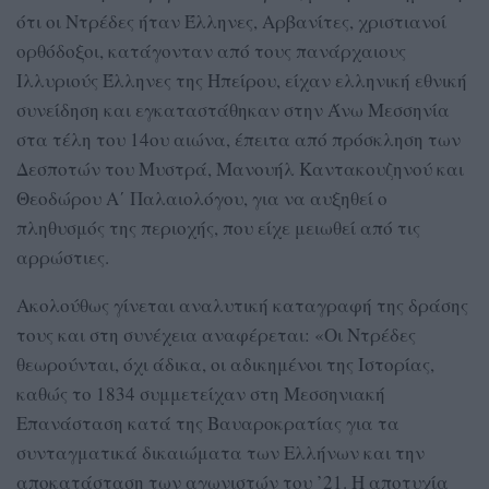
ότι οι Ντρέδες ήταν Έλληνες, Αρβανίτες, χριστιανοί
ορθόδοξοι, κατάγονταν από τους πανάρχαιους
Ιλλυριούς Έλληνες της Ηπείρου, είχαν ελληνική εθνική
συνείδηση και εγκαταστάθηκαν στην Άνω Μεσσηνία
στα τέλη του 14ου αιώνα, έπειτα από πρόσκληση των
Δεσποτών του Μυστρά, Μανουήλ Καντακουζηνού και
Θεοδώρου A΄ Παλαιολόγου, για να αυξηθεί ο
πληθυσμός της περιοχής, που είχε μειωθεί από τις
αρρώστιες.
Ακολούθως γίνεται αναλυτική καταγραφή της δράσης
τους και στη συνέχεια αναφέρεται: «Οι Ντρέδες
θεωρούνται, όχι άδικα, οι αδικημένοι της Ιστορίας,
καθώς το 1834 συμμετείχαν στη Μεσσηνιακή
Επανάσταση κατά της Βαυαροκρατίας για τα
συνταγματικά δικαιώματα των Ελλήνων και την
αποκατάσταση των αγωνιστών του ’21. Η αποτυχία