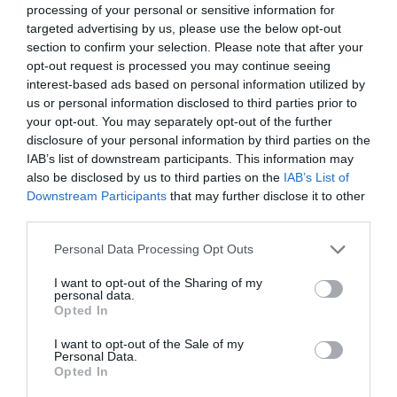
Η Δημοτική Επιτροπή Οιχαλίας ζητά από το Δημοτικό
processing of your personal or sensitive information for
Συμβούλιο να λάβει απόφαση για να καταθέσει
targeted advertising by us, please use the below opt-out
section to confirm your selection. Please note that after your
αίτημα προς τους υπουργούς Εσωτερικών και
opt-out request is processed you may continue seeing
Οικονομικών, προκειμένου να προωθηθεί εκ μέρους
interest-based ads based on personal information utilized by
τους η έκδοση Προεδρικού Διατάγματος που θα
us or personal information disclosed to third parties prior to
καθορίζει την 24η Μαρτίου εκάστου έτους, ημέρα
your opt-out. You may separately opt-out of the further
disclosure of your personal information by third parties on the
εορτασμού της ορκωμοσίας και εξέγερσης των
IAB’s list of downstream participants. This information may
Ντρέδων, ως δημόσια εορτή τοπικής σημασίας για το
also be disclosed by us to third parties on the
IAB’s List of
Δήμο Οιχαλίας.
Downstream Participants
that may further disclose it to other
third parties.
Της Βίκυς Βετουλάκη
Personal Data Processing Opt Outs
I want to opt-out of the Sharing of my
personal data.
TAGS:
ΟΙΧΑΛΙΑ
ΝΤΡΕΔΕΣ
Opted In
I want to opt-out of the Sale of my
Personal Data.
Facebook
Twitter
Opted In