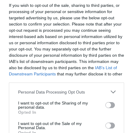
απαραίτητο εποπτικό υλικό και ο εξοπλισμός που είναι
If you wish to opt-out of the sale, sharing to third parties, or
processing of your personal or sensitive information for
απαραίτητος για τις σχολικές ομάδες.
targeted advertising by us, please use the below opt-out
section to confirm your selection. Please note that after your
 Να γίνει αλλαγή του αναλυτικού προγράμματος
opt-out request is processed you may continue seeing
ώστε όλοι οι μαθητές να συμμετέχουν 30 λεπτά κάθε
interest-based ads based on personal information utilized by
μέρα στο σχολείο σε έντονη ή μέτρια κινητική
us or personal information disclosed to third parties prior to
your opt-out. You may separately opt-out of the further
δραστηριότητα.
disclosure of your personal information by third parties on the
IAB’s list of downstream participants. This information may
 Να δοθεί η δυνατότητα συνεργασίας του καθηγητή
also be disclosed by us to third parties on the
IAB’s List of
Φυσικής Αγωγής με άλλες ειδικότητες επιστημόνων π.χ.
Downstream Participants
that may further disclose it to other
γιατροί, διατροφολόγοι κλπ.
third parties.
 Ιδιαίτερη σημασία για την υγεία των μαθητών έχει η
Personal Data Processing Opt Outs
καθιέρωση ανά τρίμηνο δωρεάν προληπτικών και
I want to opt-out of the Sharing of my
personal data.
εξειδικευμένων εξετάσεων για όλους τους μαθητές με
Opted In
ευθύνη του κράτους και με την εξασφάλιση της
I want to opt-out of the Sale of my
παρουσίας αθλίατρου σε όλες τις αθλητικές
Personal Data.
δραστηριότητες και τους αγώνες.
Opted In