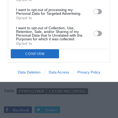
I want to opt-out of processing my
 Να δημιουργηθούν επιτέλους Κρατικά κέντρα
Personal Data for Targeted Advertising.
διάγνωσης – αξιολόγησης – στήριξης και
Opted In
αντιμετώπισης των ΑμεΑ, με ειδικά προγράμματα
I want to opt-out of Collection, Use,
Retention, Sale, and/or Sharing of my
ανά κατηγορία προβλήματος, με λήψη όλων των
Personal Data that Is Unrelated with the
απαραίτητων μέτρων, ώστε οι οικογένειες των ΑμεΑ
Purposes for which it was collected.
Opted In
και των παιδιών με ειδικές ανάγκες να μη χρειάζεται
να καταβάλουν ούτε ευρώ για τη διάγνωση,
CONFIRM
αξιολόγηση, και αντιμετώπιση των προβλημάτων των
παιδιών τους».
Data Deletion
Data Access
Privacy Policy
TAGS:
ΓΥΜΝΑΣΤΙΚΗ
Α ΕΛΜΕ ΜΕΣΣΗΝΙΑΣ
Facebook
Twitter