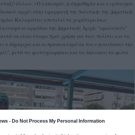
μεταξύ άλλων: «Ο λαϊκισμός, η ψηφοθηρία και ο εμπαιγμός
 βασικές αρχές στην εφαρμογή της πολιτικής της Δημοτικής
ηρίου Καλαμάτας αποτελεί το χειρότερο ίσως
ό κυνισμό οι αρμόδιοι της Δημοτικής Αρχής “ομολογούν”
αυτό να είναι έτοιμο προς χρήση για τους πολίτες και τις
ες ο δήμαρχος και οι προσκεκλημένοι του εγκαινίασαν την
ιμές”, μετά τις φωτογραφήσεις και τις δηλώσεις τα φώτα
ews -
Do Not Process My Personal Information