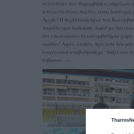
τελευταίες του παρεμβάσεις, σημείωσε 
απέναντι στους πολίτες είναι δυστυχώς
Αρχής! Η περίπτωση όμως του Κολυμβητ
παράδειγμα διοίκησης, αφού με πολιτικ
ότι εγκαινίασαν το κολυμβητήριο χωρίς 
ομάδες! Αφού, λοιπόν, πριν από δύο μήν
ενεργειακή αναβάθμιση με “δόξες και τ
έσβησαν…».
TharrosN