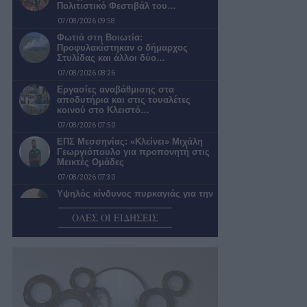
Πολιτιστικό Φεστιβάλ του…
07/08/2026 09:58
Φωτιά στη Βοιωτία:
Προφυλακίστηκαν ο δήμαρχος
Στυλίδας και άλλοι δύο…
07/08/2026 08:26
Εργασίες αναβάθμισης στα
αποδυτήρια και στις τουαλέτες
κοινού στο Κλειστό…
07/08/2026 07:50
ΕΠΣ Μεσσηνίας: «Κλείνει» Μιχάλη
Γεωργιόπουλο για προπονητή στις
Μεικτές Ομάδες
07/08/2026 07:30
Υψηλός κίνδυνος πυρκαγιάς για την
Περιφέρεια Πελοποννήσου σήμερα
ΟΛΕΣ ΟΙ ΕΙΔΗΣΕΙΣ
07/08/2026 06:44
Ο καιρός σήμερα Παρασκευή στην
Καλαμάτα
07/08/2026 06:38
Αναβλήθηκε η επαναπροκήρυξη του
διαγωνισμού για τις υδατοδεξαμενές
06/08/2026 23:10