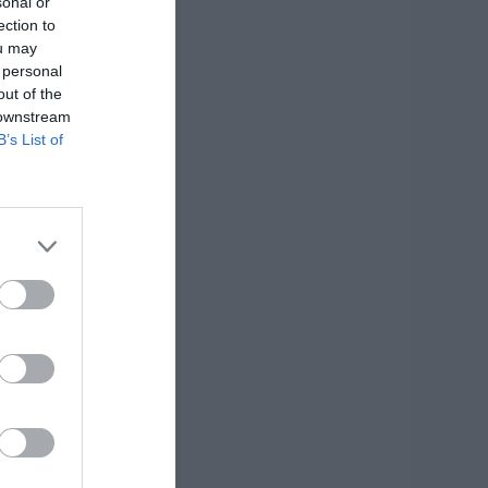
sonal or
ection to
ou may
 personal
out of the
 downstream
B’s List of