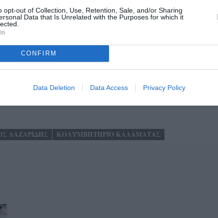
τής στην κολύμβηση, Απόστολος Χρήστου, μαζί με άλλους
o opt-out of Collection, Use, Retention, Sale, and/or Sharing
οδηγίες του προπονητή Παναγιώτη Βελέντζα.
ersonal Data that Is Unrelated with the Purposes for which it
lected.
In
λλαξε ευχές με τον προπονητή και τους διακεκριμένους
ακευτικά λόγια για τις αναβαθμισμένες εγκαταστάσεις του
CONFIRM
ιστα τη Μ. Τρίτη έλαβε και επίσημα, μετά την
ρατικών διαδικασιών, την άδεια λειτουργίας του.
Data Deletion
Data Access
Privacy Policy
ΟΣ ΛΑΖΑΡΙΔΗΣ
ΚΟΛΥΜΒΗΤΗΡΙΟ ΚΑΛΑΜΑΤΑΣ