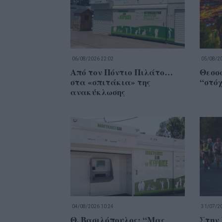
06/08/2026 22:02
05/08/20
Από τον Πόντιο Πιλάτο…
Θεσσα
στα «σπιτάκια» της
“στό
ανακύκλωσης
04/08/2026 10:24
31/07/20
Θ. Βασιλόπουλος: “Μας
Στην