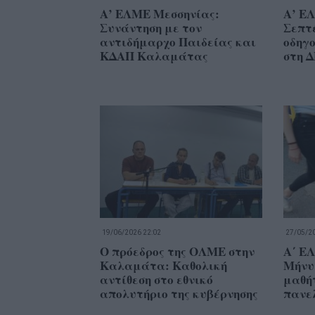
Α’ ΕΛΜΕ Μεσσηνίας:
Α’ ΕΛ
Συνάντηση με τον
Σεπτέ
αντιδήμαρχο Παιδείας και
οδηγο
ΚΔΑΠ Καλαμάτας
στη 
19/06/2026 22:02
27/05/20
Ο πρόεδρος της ΟΛΜΕ στην
Α΄ Ε
Καλαμάτα: Καθολική
Μήνυ
αντίθεση στο εθνικό
μαθήτ
απολυτήριο της κυβέρνησης
πανε