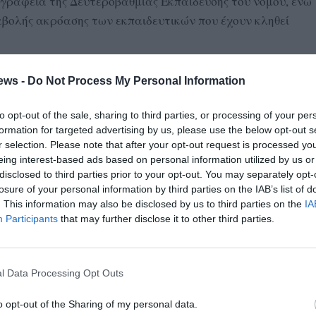
 γραφεία της Δευτεροβάθμιας Εκπαίδευσης του νoμού, ενώ
βολής ακρόασης των εκπαιδευτικών που έχουν κληθεί
μματέας της Α’ ΕΛΜΕ Μεσσηνίας, Θεόφιλος Παπαδόπουλος:
ews -
Do Not Process My Personal Information
 επιδεικνύει έναν ασυνήθιστο ζήλο όσον αφορά στις
θαρχικά των συναδέλφων εκπαιδευτικών που έχουν
to opt-out of the sale, sharing to third parties, or processing of your per
ηση. Σε αυτό το πλαίσιο τους καλεί μέσα σε δύο
formation for targeted advertising by us, please use the below opt-out s
ιεύθυνση. Οι συνάδελφοι συμμετέχουν σε μια απεργία-
r selection. Please note that after your opt-out request is processed y
eing interest-based ads based on personal information utilized by us or
ΕΔΥ και παραμένει σε ισχύ, και οποιεσδήποτε πιέσεις
disclosed to third parties prior to your opt-out. You may separately opt-
ι μετά είναι και αντισυναδελφικές, δεν πρόκειται να
losure of your personal information by third parties on the IAB’s list of
. This information may also be disclosed by us to third parties on the
IA
Participants
that may further disclose it to other third parties.
ίναι οι επόμενες ενέργειες από πλευράς της ΕΛΜΕ, μιας
οή του, οπότε και όλες οι σχετικές διαδικασίες θεωρητικά
Ο αγώνας εναντίον της κατηγοριοποίησης των σχολείων
l Data Processing Opt Outs
ς. Θα τραβήξει, από ό,τι φαίνεται, πολύ μακριά. Ο κλάδος
o opt-out of the Sharing of my personal data.
ον αγώνα, και στο τέλος πιστεύουμε ότι θα είναι και