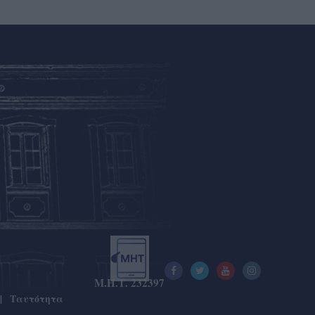
Μ.Η.Τ. 232397
Ταυτότητα