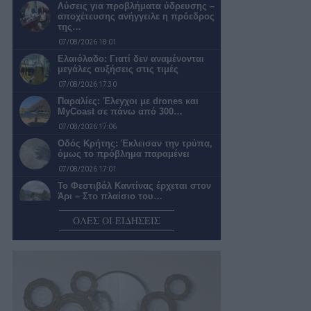
Λύσεις για προβλήματα ύδρευσης –
αποχέτευσης ανήγγειλε η πρόεδρος
της…
07/08/2026 18:01
Ελαιόλαδο: Γιατί δεν αναμένονται
μεγάλες αυξήσεις στις τιμές
07/08/2026 17:30
Παραλίες: Έλεγχοι με drones και
MyCoast σε πάνω από 300…
07/08/2026 17:06
Οδός Κρήτης: Έκλεισαν την τρύπα,
όμως το πρόβλημα παραμένει
07/08/2026 17:01
Το Φεστιβάλ Καντίνας έρχεται στον
Άρι – Στο πλαίσιο του…
07/08/2026 16:50
ΟΛΕΣ ΟΙ ΕΙΔΗΣΕΙΣ
Θα αλλάξει κάτι;
07/08/2026 15:47
Το Δημοτικό Κατάστημα
Ασπροχώματος
07/08/2026 15:15