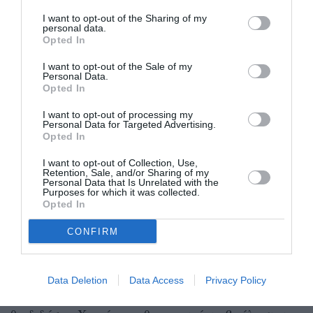
Συμβούλιο της Διδασκαλικής Ομοσπονδίας
I want to opt-out of the Sharing of my
Ελλάδας, στο...
personal data.
Opted In
I want to opt-out of the Sale of my
Personal Data.
Opted In
I want to opt-out of processing my
Personal Data for Targeted Advertising.
Opted In
I want to opt-out of Collection, Use,
Retention, Sale, and/or Sharing of my
Personal Data that Is Unrelated with the
Purposes for which it was collected.
Opted In
CONFIRM
Αν έρθουν να με αξιολογήσουν…
22/02/2023 10:01
Data Deletion
Data Access
Privacy Policy
Αν έρθουν να με αξιολογήσουν στη Γ’ Λυκείου που