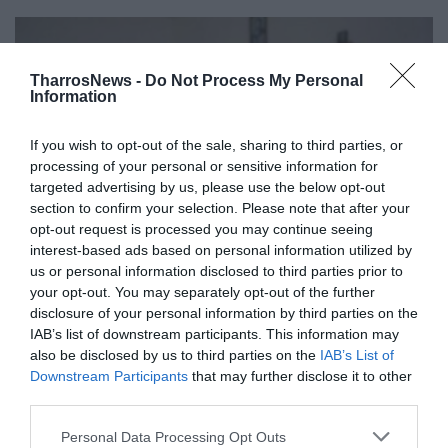
TharrosNews -
Do Not Process My Personal
Information
If you wish to opt-out of the sale, sharing to third parties, or
processing of your personal or sensitive information for
targeted advertising by us, please use the below opt-out
section to confirm your selection. Please note that after your
opt-out request is processed you may continue seeing
interest-based ads based on personal information utilized by
us or personal information disclosed to third parties prior to
Διδασκαλική Ομοσπονδία: Στάσεις
your opt-out. You may separately opt-out of the further
εργασίας ενάντια στις αξιολογήσεις
disclosure of your personal information by third parties on the
των εκπαιδευτικών
IAB’s list of downstream participants. This information may
also be disclosed by us to third parties on the
IAB’s List of
07/03/2025 12:02
Downstream Participants
that may further disclose it to other
third parties.
Ωριαίες στάσεις εργασίας, σε καθημερινή βάση,
προκήρυξε στις αρχές Μαρτίου το Διοικητικό
Personal Data Processing Opt Outs