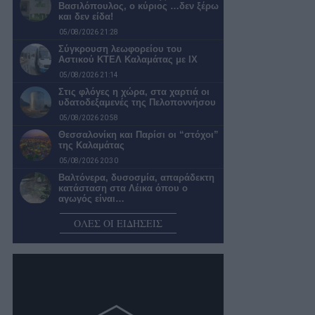
Βασιλόπουλος, ο κύριος …δεν ξέρω
και δεν είδα!
05/08/2026 21:28
Σύγκρουση λεωφορείου του
Αστικού ΚΤΕΛ Καλαμάτας με ΙΧ
05/08/2026 21:14
Στις φλόγες η χώρα, στα χαρτιά οι
υδατοδεξαμενές της Πελοποννήσου
05/08/2026 20:58
Θεσσαλονίκη και Παρίσι οι “στόχοι”
της Καλαμάτας
05/08/2026 20:30
Βαλτόνερα, δυσοσμία, απαράδεκτη
κατάσταση στα Λέικα όπου ο
αγωγός είναι…
05/08/2026 20:02
ΟΛΕΣ ΟΙ ΕΙΔΗΣΕΙΣ
Σύλλογος Οικοτρόφων Φοιτητικής
Εστίας Καλαμάτας: Ζητούν
απαντήσεις από την κυβέρνηση…
05/08/2026 19:30
Βασίλης Μυλωνάς: «Ευελπιστούμε
πως θα φτάσουμε να έχουμε
παίκτες Καλαματιανούς,…