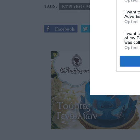
Opted 
TAGS:
ΚΥΡΙΑΚΟΣ ΜΗΤΣΟΤΑΚΗΣ
ΠΕΤΡΟ
I want 
Advertis
Opted 
Facebook
Twitter
I want t
of my P
was col
Opted 