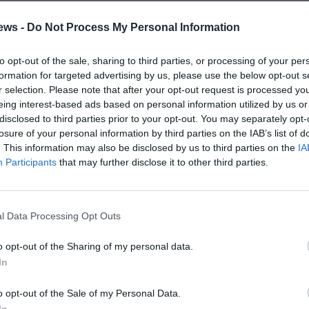
αι ένας αδύναμος πρωθυπουργός, χωρίς διεθνές κύρος, που
ews -
Do Not Process My Personal Information
ελάχιστο τα εθνικά μας συμφέροντα.
αι παρεμβατικότητας της Ελλάδας στην απαράδεκτη
to opt-out of the sale, sharing to third parties, or processing of your per
formation for targeted advertising by us, please use the below opt-out s
μυντικούς εξοπλισμούς της Ευρώπης, αποδεικνύει στους
r selection. Please note that after your opt-out request is processed y
σκεται ανοχύρωτη στις σύγχρονες προκλήσεις.
eing interest-based ads based on personal information utilized by us or
disclosed to third parties prior to your opt-out. You may separately opt-
ι της Μονής της Χώρας σε τζαμιά από το φίλο του κ.
losure of your personal information by third parties on the IAB’s list of
ητσοτακισμός” συνεχίζει να είναι επιζήμιος για την
. This information may also be disclosed by us to third parties on the
IA
Participants
that may further disclose it to other third parties.
θυπουργού, πρωτόγνωρη για την πολιτική ιστορία της
δυνες περιπέτειες με ανεξέλεγκτες επιπτώσεις.
l Data Processing Opt Outs
ίας Αικατερίνης στο Όρος Σινά έχει χαρακτηριστεί Μνημείο
o opt-out of the Sharing of my personal data.
.
In
o opt-out of the Sale of my Personal Data.