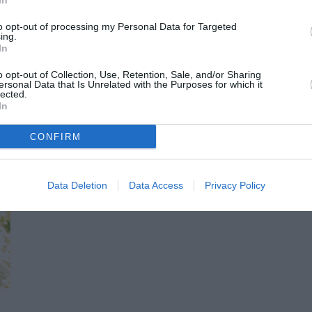
In
Σ ΤΑΤΟΥΛΗΣ
to opt-out of processing my Personal Data for Targeted
ing.
In
o opt-out of Collection, Use, Retention, Sale, and/or Sharing
ersonal Data that Is Unrelated with the Purposes for which it
lected.
In
CONFIRM
Data Deletion
Data Access
Privacy Policy