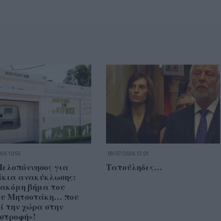
26 10:55
09/07/2026 13:01
Πελοπόννησος για
Τατούληδες…
άκια ανακύκλωσης:
 ακόμη βήμα του
ου Μητσοτάκη… που
ί την χώρα στην
στροφή»!