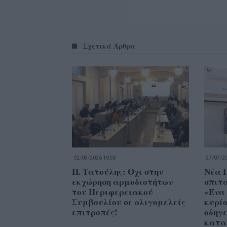
Σχετικά Άρθρα
02/08/2026 10:58
27/07/20
Π. Τατούλης: Όχι στην
Νέα 
εκχώρηση αρμοδιοτήτων
σπιτ
του Περιφερειακού
«Ένα
Συμβουλίου σε ολιγομελείς
κυρί
επιτροπές!
οδηγε
κατα