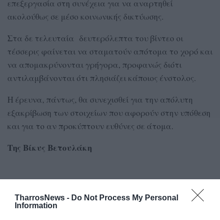
επεξεργασία στη συνέχεια για να αναρτηθεί
ακολούθως σε μέσο κοινωνικής δικτύωσης.
Στα δε τελευταία δευτερόλεπτα του βίντεο οι
τέσσερις φαίνεται να σταματούν απότομα το χορό και
να απομακρύνονται γρήγορα, προφανώς διότι
αντιλαμβάνονται ότι πλησιάζει κάποιος ένστολος.
Η έρευνα, πάντως, θα συνεχισθεί για την απόλυτη
εξακρίβωση των στοιχείων που αφορούν στην υπόθεση
και για το αν προκύπτουν ευθύνες σε άτομα.
Της Βίκυς Βετουλάκη
TAGS:
ΡΟΜΑ
ΑΣΤΥΝΟΜΙΚΗ ΔΙΕΥΘΥΝΣΗ ΜΕΣΣΗΝΙΑΣ
TharrosNews -
Do Not Process My Personal
Information