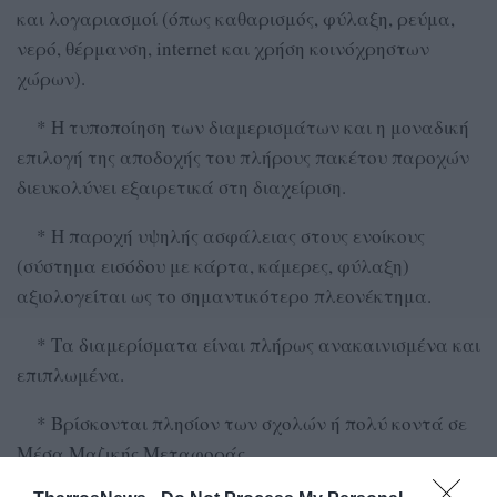
και λογαριασμοί (όπως καθαρισμός, φύλαξη, ρεύμα,
νερό, θέρμανση, internet και χρήση κοινόχρηστων
χώρων).
* Η τυποποίηση των διαμερισμάτων και η μοναδική
επιλογή της αποδοχής του πλήρους πακέτου παροχών
διευκολύνει εξαιρετικά στη διαχείριση.
* Η παροχή υψηλής ασφάλειας στους ενοίκους
(σύστημα εισόδου με κάρτα, κάμερες, φύλαξη)
αξιολογείται ως το σημαντικότερο πλεονέκτημα.
* Τα διαμερίσματα είναι πλήρως ανακαινισμένα και
επιπλωμένα.
* Βρίσκονται πλησίον των σχολών ή πολύ κοντά σε
Μέσα Μαζικής Μεταφοράς.