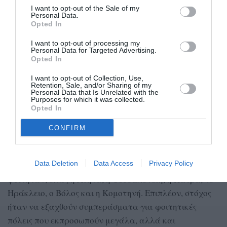
I want to opt-out of the Sale of my
προκαλούν το ενδιαφέρον των φοιτητών, ήτοι δυάρια
Personal Data.
ή γκαρσονιέρες απολύτως τυπικής κατασκευής που δεν
Opted In
ωφελούνται από ιδιαίτερα χαρακτηριστικά ή
I want to opt-out of processing my
Personal Data for Targeted Advertising.
εξαιρετικά προνομιακή θέση. Ως περιοχές μελέτης
Opted In
ορίστηκαν οι εξής:
I want to opt-out of Collection, Use,
Retention, Sale, and/or Sharing of my
Αθήνα (Ζωγράφου, Πανεπιστημιούπολη, Γουδή, Ιλίσια)
Personal Data that Is Unrelated with the
Purposes for which it was collected.
/ Θεσσαλονίκη (Κέντρο) / Πάτρα (Κέντρο) / Ηράκλειο
Opted In
(Κέντρο) / Βόλος (Κέντρο) / Κομοτηνή (Κέντρο).
CONFIRM
Αναφορικά με την επιλογή των περιοχών μελέτης,
ήταν η ενδεικτικότερη κάλυψη έξι χαρακτηριστικών
Data Deletion
Data Access
Privacy Policy
φοιτητικών πόλεων της Ελλάδας με σημαντικό αριθμό
φοιτητών, όπως η Αθήνα, η Θεσσαλονίκη, η Πάτρα, το
Ηράκλειο, ο Βόλος και η Κομοτηνή. Επιπλέον, στόχος
ήταν να εξαχθούν συμπεράσματα για φοιτητικές
πόλεις που εκπροσωπούν μεγάλα, αλλά και