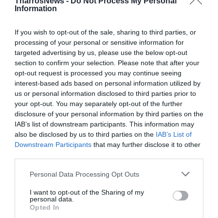
* Υπάρχει, σε κάποιες περιπτώσεις, η δυνατότητα
TharrosNews -
Do Not Process My Personal
Information
ευέλικτης μίσθωσης ανάλογα με την περίοδο φοίτησης.
If you wish to opt-out of the sale, sharing to third parties, or
* Το ποσοστό αυξημένου ενοικίου σε σχέση με τα
processing of your personal or sensitive information for
τυπικά φοιτητικά διαμερίσματα κυμαίνεται μεταξύ
targeted advertising by us, please use the below opt-out
20-40%, ανάλογα με την πόλη.
section to confirm your selection. Please note that after your
opt-out request is processed you may continue seeing
Μεσοπρόθεσμη τάση – πρόβλεψη
interest-based ads based on personal information utilized by
us or personal information disclosed to third parties prior to
Η συνέχιση της ανόδου των μισθωτικών αξιών των
your opt-out. You may separately opt-out of the further
φοιτητικών διαμερισμάτων λόγω περιορισμένης
disclosure of your personal information by third parties on the
προσφοράς είναι δεδομένη, αποτελώντας από μόνη
IAB’s list of downstream participants. This information may
also be disclosed by us to third parties on the
IAB’s List of
της μια πολύ ενδιαφέρουσα εξέλιξη τόσο σε
Downstream Participants
that may further disclose it to other
πανευρωπαϊκό όσο και σε εγχώριο επίπεδο. Η έρευνα
third parties.
αγοράς πραγματοποιήθηκε με συλλογή στοιχείων
Personal Data Processing Opt Outs
μέσω αγγελιών που δημοσιεύθηκαν σε εφημερίδες και
στο διαδίκτυο, για έξι ενδεικτικές φοιτητικές πόλεις
I want to opt-out of the Sharing of my
personal data.
στο διάστημα του Ιουνίου – Ιουλίου 2025. Η έρευνα
Opted In
βασίστηκε σε αναζήτηση διαμερισμάτων που