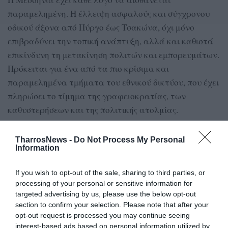
παραμελημένη. Η έλλειψη ασφαλούς και σύγχρονου
οδικού άξονα από Πύργο έως Τσακώνα, όχι μόνο
επιβραδύνει την τοπική ανάπτυξη, αλλά και καθιστά
επικίνδυνη τη μετακίνηση πολιτών και εμπορευμάτων.
Πρόκειται για ένα από τα πιο κρίσιμα και
παραμελημένα τμήματα του εθνικού δικτύου, που έχει
πληρώσει το τίμημα της γραφειοκρατίας, των
καθυστερήσεων και της πολιτικής ατολμίας.
Όσα ειπώθηκαν στη συνέντευξη του πρωθυπουργού δεν
TharrosNews -
Do Not Process My Personal
αρκούν. Οι κάτοικοι δεν έχουν ανάγκη από
Information
παρηγορητικούς λόγους ούτε από συγκρίσεις με το
Μετρό της Θεσσαλονίκης. Χρειάζονται σαφή
If you wish to opt-out of the sale, sharing to third parties, or
processing of your personal or sensitive information for
χρονοδιαγράμματα, τεχνικές προδιαγραφές και
targeted advertising by us, please use the below opt-out
διασφαλισμένη χρηματοδότηση. Κυρίως, χρειάζονται
section to confirm your selection. Please note that after your
πολιτική βούληση.
opt-out request is processed you may continue seeing
interest-based ads based on personal information utilized by