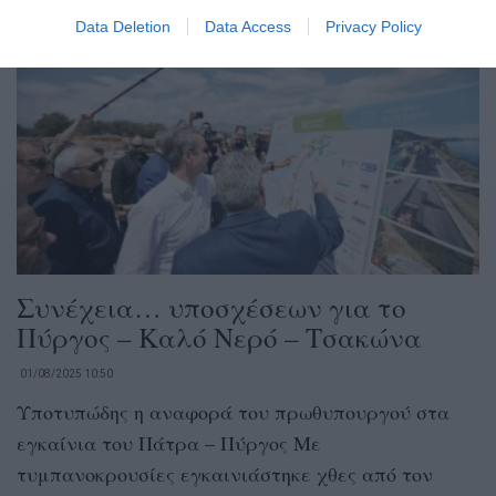
Data Deletion
Data Access
Privacy Policy
Συνέχεια… υποσχέσεων για το
Πύργος – Καλό Νερό – Τσακώνα
01/08/2025 10:50
Υποτυπώδης η αναφορά του πρωθυπουργού στα
εγκαίνια του Πάτρα – Πύργος Με
τυμπανοκρουσίες εγκαινιάστηκε χθες από τον