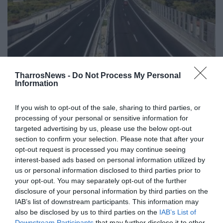
TharrosNews -
Do Not Process My Personal
Λαϊκή Συσπείρωση Πελοποννήσου:
Information
«Προκλητική φιέστα στα εγκαίνια
του δρόμου Πάτρα – Πύργος»
If you wish to opt-out of the sale, sharing to third parties, or
processing of your personal or sensitive information for
05/08/2025 16:59
targeted advertising by us, please use the below opt-out
section to confirm your selection. Please note that after your
«Για την κυβερνητική φιέστα στα εγκαίνια του
opt-out request is processed you may continue seeing
δρόμου Πάτρα - Πύργος» τοποθετούνται οι
interest-based ads based on personal information utilized by
περιφερειακοί σύμβουλοι της Λαϊκής
us or personal information disclosed to third parties prior to
your opt-out. You may separately opt-out of the further
Συσπείρωσης...
disclosure of your personal information by third parties on the
IAB’s list of downstream participants. This information may
also be disclosed by us to third parties on the
IAB’s List of
Downstream Participants
that may further disclose it to other