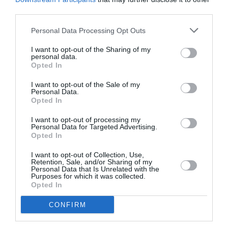
third parties.
Personal Data Processing Opt Outs
I want to opt-out of the Sharing of my
personal data.
Opted In
I want to opt-out of the Sale of my
Personal Data.
Opted In
Κυριάκος Μητσοτάκης: Μέχρι την
I want to opt-out of processing my
Personal Data for Targeted Advertising.
Τσακώνα… κάποια στιγμή
Opted In
02/08/2025 07:48
I want to opt-out of Collection, Use,
Retention, Sale, and/or Sharing of my
Υποσχέσεις σε επανάληψη για τη νότια επέκταση
Personal Data that Is Unrelated with the
Purposes for which it was collected.
του αυτοκινητοδρόμου Νέες υποσχέσεις, χωρίς
Opted In
χρονοδιάγραμμα, χωρίς δεσμεύσεις και χωρίς
CONFIRM
χρηματοδοτικό...