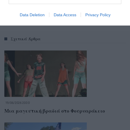
Data Deletion
Data Access
Privacy Policy
Σχετικά Άρθρα
19/06/2026 20:30
Μια μαγευτική βραδιά στο Φουρναράκειο