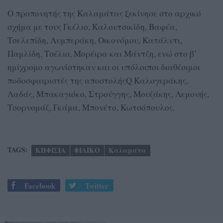
Ο προπονητής της Καλαμάτας ξεκίνησε στο αρχικό
σχήμα με τους Γκέλιο, Καλουτσικίδη, Βαφέα,
Τσελεπίδη, Λυμπεράκη, Οικονόμου, Κατάλντι,
Παμλίδη, Τσέλιο, Μορέιρα και Μάντζη, ενώ στο β’
ημίχρομο αγωνίστηκαν και οι υπόλοιποι διαθέσιμοι
ποδοσφαιριστές της αποστολήςQ Καλογεράκης,
Λαδάς, Μπακαγιόκο, Στρούγγης, Μουζάκης, Λεμονής,
Τσορνομάζ, Γκάμα, Μπονέτο, Κωτσόπουλος.
TAGS:
ΚΗΦΙΣΙΑ
ΦΙΛΙΚΟ
Καλαμάτα
Facebook
Twitter