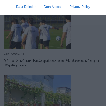
Σχετικά Άρθρα
Data Deletion
Data Access
Privacy Policy
26/07/2026 23:45
Νέο φιλικό της Καλαμάτας στο Μπάνσκο, κόντρα
στη Φεριζάι