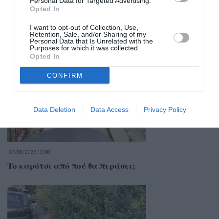
Personal Data for Targeted Advertising.
Opted In
I want to opt-out of Collection, Use,
Retention, Sale, and/or Sharing of my
Personal Data that Is Unrelated with the
Σχετικά Άρθρα
Purposes for which it was collected.
Opted In
CONFIRM
Data Deletion
Data Access
Privacy Policy
27/05/2026 13:00
Το καρότσι από πού θα περάσει;