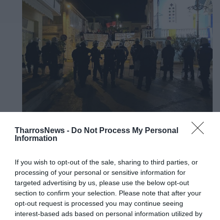
TharrosNews -
Do Not Process My Personal
Information
Νωρίτερα οι δυνάμεις της ΕΛΑΣ είχαν παραταχθεί
έξω από το χώρο της εκδήλωσης, προκειμένου να
If you wish to opt-out of the sale, sharing to third parties, or
αποτραπούν τυχόν συγκρούσεις.
processing of your personal or sensitive information for
targeted advertising by us, please use the below opt-out
Η δε κινητοποίηση ολοκληρώθηκε λίγα λεπτά μετά τις
section to confirm your selection. Please note that after your
επτά, οπότε ξεκίνησε η πολιτική εκδήλωση στο χώρο
opt-out request is processed you may continue seeing
του ξενοδοχείου.
interest-based ads based on personal information utilized by