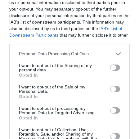
us or personal information disclosed to third parties prior to
your opt-out. You may separately opt-out of the further
disclosure of your personal information by third parties on the
TAGS:
ΜΑΤ
ΑΝΤΙΦΑΣΙΣΤΙΚΗ ΚΙΝΗΣΗ ΚΑΛΑΜΑΤΑΣ
IAB’s list of downstream participants. This information may
ΡΟΥΒΙΚΩΝΑΣ
ΕΘΝΙΚΟ ΜΕΤΩΠΟ
also be disclosed by us to third parties on the
IAB’s List of
Downstream Participants
that may further disclose it to other
third parties.
Facebook
Twitter
Personal Data Processing Opt Outs
I want to opt-out of the Sharing of my
personal data.
Opted In
I want to opt-out of the Sale of my
Personal Data.
Opted In
I want to opt-out of processing my
Personal Data for Targeted Advertising.
Opted In
I want to opt-out of Collection, Use,
Retention, Sale, and/or Sharing of my
Personal Data that Is Unrelated with the