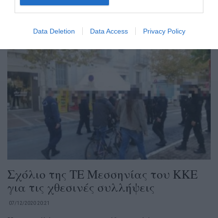
τις προηγούμενες μέρες, με τη νέα απαγόρευση
συνάθροισης άνω των 4 ατόμων…...
Data Deletion
Data Access
Privacy Policy
Σχόλιο της ΤΕ Μεσσηνίας του ΚΚΕ
για τις χθεσινές συλλήψεις
07/12/2020 20:21