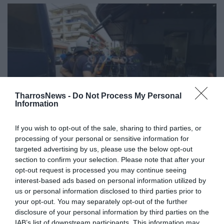
TharrosNews -
Do Not Process My Personal
Information
If you wish to opt-out of the sale, sharing to third parties, or
Ναυάγιο Πύλου -Συγκεντρώσεις
processing of your personal or sensitive information for
πριν τη δίκη: Συλλογικότητες
targeted advertising by us, please use the below opt-out
καταγγέλουν τα επεισόδια
section to confirm your selection. Please note that after your
opt-out request is processed you may continue seeing
ξυλοδαρμού και συλλήψεων
interest-based ads based on personal information utilized by
us or personal information disclosed to third parties prior to
21/05/2024 10:30
your opt-out. You may separately opt-out of the further
Ένταση επικρατεί εδώ και αρκετή ώρα έξω από τα
disclosure of your personal information by third parties on the
δικαστήρια της Καλαμάτας, με αφορμή τη
IAB’s list of downstream participants. This information may