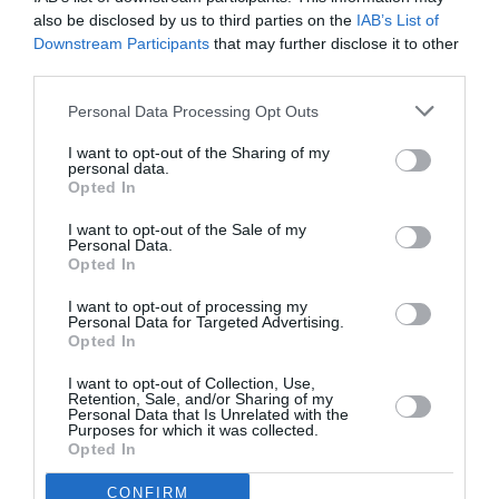
also be disclosed by us to third parties on the
IAB’s List of
σημερινή δίκη των...
Downstream Participants
that may further disclose it to other
third parties.
Personal Data Processing Opt Outs
I want to opt-out of the Sharing of my
personal data.
Opted In
I want to opt-out of the Sale of my
Personal Data.
Opted In
I want to opt-out of processing my
Personal Data for Targeted Advertising.
Opted In
Καλαμάτα: Συλλήψεις στην επέτειο
I want to opt-out of Collection, Use,
Retention, Sale, and/or Sharing of my
της δολοφονίας του Γρηγορόπουλου
Personal Data that Is Unrelated with the
Purposes for which it was collected.
Opted In
08/12/2020 09:14
Το σκηνικό «σύγκρουσης» είχε δημιουργηθεί από
CONFIRM