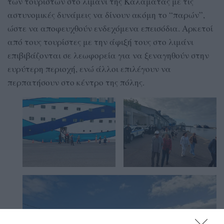
των τουριστών στο λιμάνι της Καλαμάτας με τις
αστυνομικές δυνάμεις να δίνουν ακόμη το “παρών”,
ώστε να αποφευχθούν ενδεχόμενα επεισόδια. Αρκετοί
από τους τουρίστες με την άφιξή τους στο λιμάνι
επιβιβάζονται σε λεωφορεία για να ξεναγηθούν στην
ευρύτερη περιοχή, ενώ άλλοι επιλέγουν να
περπατήσουν στο κέντρο της πόλης.