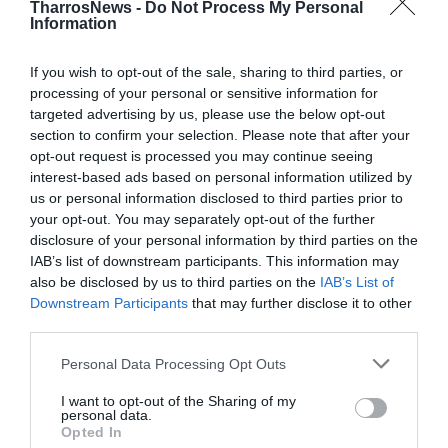
TharrosNews -
Do Not Process My Personal
Information
If you wish to opt-out of the sale, sharing to third parties, or
processing of your personal or sensitive information for
targeted advertising by us, please use the below opt-out
section to confirm your selection. Please note that after your
opt-out request is processed you may continue seeing
interest-based ads based on personal information utilized by
us or personal information disclosed to third parties prior to
your opt-out. You may separately opt-out of the further
disclosure of your personal information by third parties on the
09:50:
Ολοκληρώθηκαν οι διαμαρτυρίες στο λιμάνι
IAB’s list of downstream participants. This information may
της Καλαμάτας, ενώ το συγκεντρωμένο πλήθος
also be disclosed by us to third parties on the
IAB’s List of
συνέχισε με πορεία συνοδεία αστυνομικής δύναμης.
Downstream Participants
that may further disclose it to other
third parties.
Να σημειωθεί, τέλος, ότι υπήρξε συγκέντρωση και στο
Personal Data Processing Opt Outs
τέλος του Πάρκου του ΟΣΕ, όπου οι συγκεντρωμένοι
φώναξαν συνθήματα, αλλά δεν κατευθύνθηκαν προς
I want to opt-out of the Sharing of my
personal data.
το λιμάνι.
Opted In