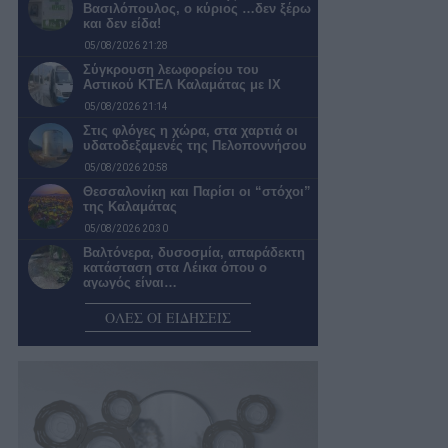
Βασιλόπουλος, ο κύριος …δεν ξέρω
και δεν είδα!
05/08/2026 21:28
Σύγκρουση λεωφορείου του
Αστικού ΚΤΕΛ Καλαμάτας με ΙΧ
05/08/2026 21:14
Στις φλόγες η χώρα, στα χαρτιά οι
υδατοδεξαμενές της Πελοποννήσου
05/08/2026 20:58
Θεσσαλονίκη και Παρίσι οι “στόχοι”
της Καλαμάτας
05/08/2026 20:30
Βαλτόνερα, δυσοσμία, απαράδεκτη
κατάσταση στα Λέικα όπου ο
αγωγός είναι…
05/08/2026 20:02
ΟΛΕΣ ΟΙ ΕΙΔΗΣΕΙΣ
Σύλλογος Οικοτρόφων Φοιτητικής
Εστίας Καλαμάτας: Ζητούν
απαντήσεις από την κυβέρνηση…
05/08/2026 19:30
Βασίλης Μυλωνάς: «Ευελπιστούμε
πως θα φτάσουμε να έχουμε
παίκτες Καλαματιανούς,…