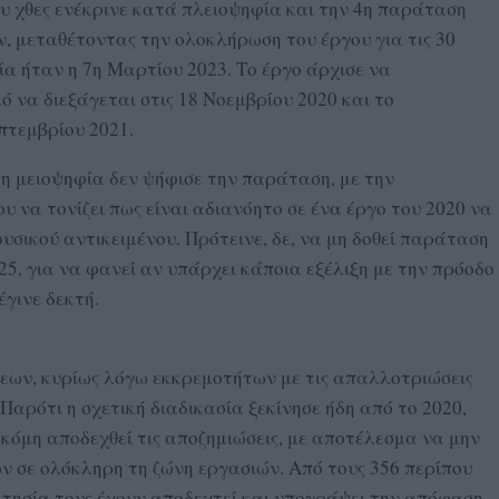
 χθες ενέκρινε κατά πλειοψηφία και την 4η παράταση
, μεταθέτοντας την ολοκλήρωση του έργου για τις 30
ία ήταν η 7η Μαρτίου 2023. Το έργο άρχισε να
ό να διεξάγεται στις 18 Νοεμβρίου 2020 και το
πτεμβρίου 2021.
 η μειοψηφία δεν ψήφισε την παράταση, με την
 να τονίζει πως είναι αδιανόητο σε ένα έργο του 2020 να
υσικού αντικειμένου. Πρότεινε, δε, να μη δοθεί παράταση
25, για να φανεί αν υπάρχει κάποια εξέλιξη με την πρόοδο
έγινε δεκτή.
σεων, κυρίως λόγω εκκρεμοτήτων με τις απαλλοτριώσεις
 Παρότι η σχετική διαδικασία ξεκίνησε ήδη από το 2020,
ακόμη αποδεχθεί τις αποζημιώσεις, με αποτέλεσμα να μην
ν σε ολόκληρη τη ζώνη εργασιών. Από τους 356 περίπου
κτησία τους έχουν αποδεχτεί και υπογράψει την απόφαση