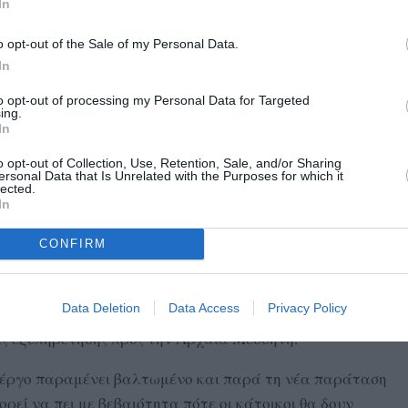
In
η συνέχεια μεταφέρθηκε στο νέο Πρόγραμμα
o opt-out of the Sale of my Personal Data.
In
νικών Κατασκευών Α.Ε. και εκτελεί το έργο με έκπτωση
to opt-out of processing my Personal Data for Targeted
ing.
In
o opt-out of Collection, Use, Retention, Sale, and/or Sharing
 αφορά δύο τμήματα συνολικού μήκους περίπου 8,4
ersonal Data that Is Unrelated with the Purposes for which it
lected.
, κατασκευής τεχνικών έργων, οχετών, πεζοδρομίων,
In
ομβρίων και οδοφωτισμού.
CONFIRM
κής σημασίας για την οδική ασφάλεια και την τουριστική
η Μεσσήνη με τις Τοπικές Κοινότητες Εύας, Αριστοδημείου
Data Deletion
Data Access
Privacy Policy
υς κατοίκους όσο και την πρόσβαση προς παραλιακούς
νας εξυπηρέτησης προς την Αρχαία Μεσσήνη.
 έργο παραμένει βαλτωμένο και παρά τη νέα παράταση
ορεί να πει με βεβαιότητα πότε οι κάτοικοι θα δουν