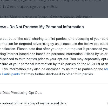
ώ 172 ιδιοκτήτες έχουν αρνηθεί.
με τη δίκη για τον καθορισμό της προσωρινής τιμής
ν Σεπτέμβριο του 2025, και η απόφαση να αναμένεται
ews -
Do Not Process My Personal Information
σφαλιστικών μέτρων από ιδιοκτήτες στο τμήμα Εύα –
υ 2025.
to opt-out of the sale, sharing to third parties, or processing of your per
formation for targeted advertising by us, please use the below opt-out s
μη ολοκλήρωσης μετατοπίσεων δικτύων ΔΕΔΔΗΕ και ΟΤΕ,
r selection. Please note that after your opt-out request is processed y
σεις από το 2024.
eing interest-based ads based on personal information utilized by us or
disclosed to third parties prior to your opt-out. You may separately opt-
losure of your personal information by third parties on the IAB’s list of
. This information may also be disclosed by us to third parties on the
IA
ουργικές εργασίες και τεχνικά έργα σε περιορισμένα
Participants
that may further disclose it to other third parties.
τοδημείου, όπου υπήρξε συναινετική παραχώρηση
είτε δεν έχουν ξεκινήσει είτε προχωρούν με αργούς
ικών εμποδίων.
l Data Processing Opt Outs
ησιακό Πρόγραμμα «Πελοπόννησος 2014–2020»,
o opt-out of the Sharing of my personal data.
 Ευρωπαϊκό Ταμείο Περιφερειακής Ανάπτυξης (ΕΤΠΑ) και