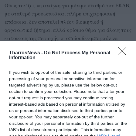
Όπως τονίζει, «η ανάγκη για μόνιμο σταθμό του ΕΚΑΒ,
με σταθερό προσωπικό και πλήρη επιχειρησιακή
επάρκεια, δεν αποτελεί πλέον διοικητικό ή
οργανωτικό ζήτημα, αλλά κρίσιμο θέμα για όλους τους
κατοίκους της περιοχής, οι οποίοι δεν μπορούν να
αισθάνονται ότι εξαρτώνται σε τόσο μεγάλο βαθμό
TharrosNews -
Do Not Process My Personal
από τα λεπτά καθυστέρησης μέχρι να φτάσει ένα
Information
ασθενοφόρο από την Καλαμάτα».
If you wish to opt-out of the sale, sharing to third parties, or
processing of your personal or sensitive information for
targeted advertising by us, please use the below opt-out
TAGS:
ΠΕΡΙΚΛΗΣ ΜΑΝΤΑΣ
ΧΑΡΑΚΟΠΙΟ
section to confirm your selection. Please note that after your
ΕΚΑΒ ΚΟΡΩΝΗ
opt-out request is processed you may continue seeing
interest-based ads based on personal information utilized by
us or personal information disclosed to third parties prior to
your opt-out. You may separately opt-out of the further
Facebook
Twitter
disclosure of your personal information by third parties on the
IAB’s list of downstream participants. This information may
also be disclosed by us to third parties on the
IAB’s List of