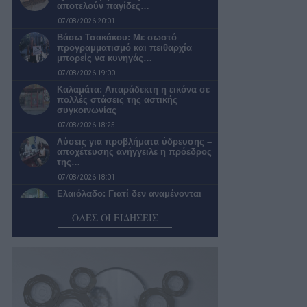
αποτελούν παγίδες…
07/08/2026 20:01
Βάσω Τσακάκου: Με σωστό
προγραμματισμό και πειθαρχία
μπορείς να κυνηγάς…
07/08/2026 19:00
Καλαμάτα: Απαράδεκτη η εικόνα σε
πολλές στάσεις της αστικής
συγκοινωνίας
07/08/2026 18:25
Λύσεις για προβλήματα ύδρευσης –
αποχέτευσης ανήγγειλε η πρόεδρος
της…
07/08/2026 18:01
Ελαιόλαδο: Γιατί δεν αναμένονται
μεγάλες αυξήσεις στις τιμές
ΟΛΕΣ ΟΙ ΕΙΔΗΣΕΙΣ
07/08/2026 17:30
Παραλίες: Έλεγχοι με drones και
MyCoast σε πάνω από 300…
07/08/2026 17:06
Οδός Κρήτης: Έκλεισαν την τρύπα,
όμως το πρόβλημα παραμένει
07/08/2026 17:01