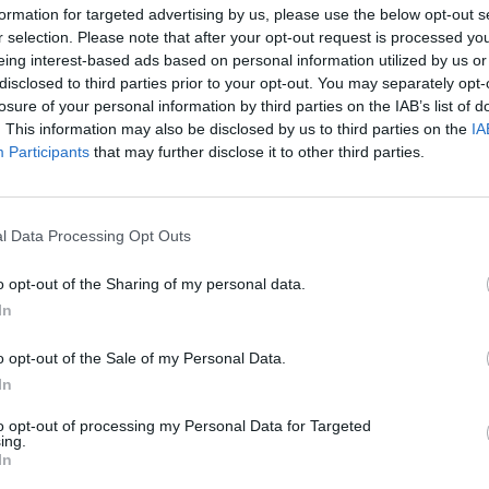
formation for targeted advertising by us, please use the below opt-out s
καταστήματος
r selection. Please note that after your opt-out request is processed y
eing interest-based ads based on personal information utilized by us or
disclosed to third parties prior to your opt-out. You may separately opt-
losure of your personal information by third parties on the IAB’s list of
 σε περίπτωση που δεν έχει κατατεθεί αίτηση, θα πρέπει
. This information may also be disclosed by us to third parties on the
IA
 ομπρέλες και όποια κατασκευή τυχόν έχετε στη χερσαία
Participants
that may further disclose it to other third parties.
ικό Συμβούλιο θα παραχωρήσει τμήματα της ενιαίας
έτος 2026, χωρίς καμία δέσμευση.
l Data Processing Opt Outs
o opt-out of the Sharing of my personal data.
ΛΙΜΕΝΙΚΟ ΤΑΜΕΙΟ ΚΑΛΑΜΑΤΑΣ
In
o opt-out of the Sale of my Personal Data.
In
to opt-out of processing my Personal Data for Targeted
ing.
In