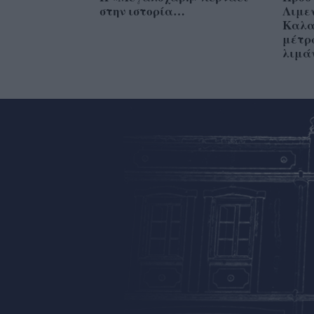
στην ιστορία…
Λιμε
Καλα
μέτρ
λιμά