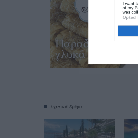
I want t
of my P
was col
Opted 
Σχετικά Άρθρα