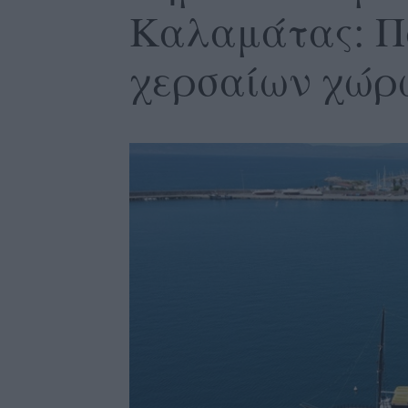
Καλαμάτας: Π
χερσαίων χώρω