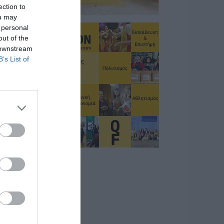
ection to
ou may
 personal
out of the
 downstream
B’s List of