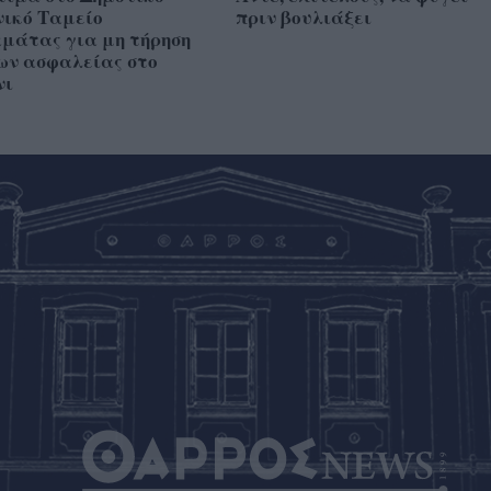
νικό Ταμείο
πριν βουλιάξει
μάτας για μη τήρηση
ων ασφαλείας στο
νι