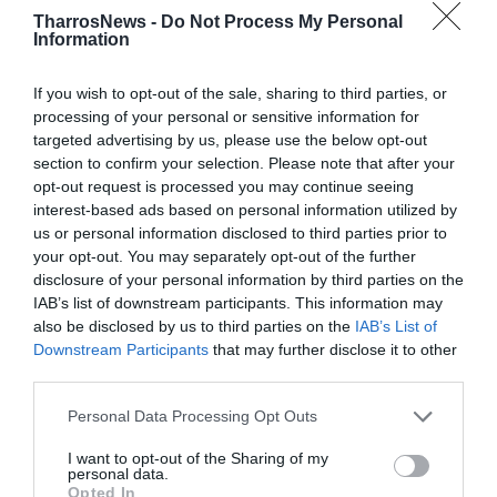
διαδικτυακές εφαρμογές επικοινωνίας, τηλεφωνικές
TharrosNews -
Do Not Process My Personal
Information
συνδέσεις καταχωρημένες σε αχυράνθρωπους,
μισθωμένα ή ιδιωτικά οχήματα, ενώ σε ορισμένες
If you wish to opt-out of the sale, sharing to third parties, or
περιπτώσεις τα οχήματα οδηγούσαν άλλοι συνεργοί,
processing of your personal or sensitive information for
ώστε να αποφεύγεται η σύνδεση των εισπρακτόρων με
targeted advertising by us, please use the below opt-out
τον τόπο παραλαβής.
section to confirm your selection. Please note that after your
opt-out request is processed you may continue seeing
interest-based ads based on personal information utilized by
Από τη μέχρι στιγμής έρευνα προέκυψε η εμπλοκή της
us or personal information disclosed to third parties prior to
οργάνωσης σε 77 τετελεσμένες απάτες και 19
your opt-out. You may separately opt-out of the further
απόπειρες απάτης.
disclosure of your personal information by third parties on the
IAB’s list of downstream participants. This information may
Το συνολικό παράνομο περιουσιακό όφελος που
also be disclosed by us to third parties on the
IAB’s List of
Downstream Participants
that may further disclose it to other
αποκόμισαν οι δράστες υπολογίζεται ότι υπερβαίνει
third parties.
τα 1,6 εκατομμύρια ευρώ.
Personal Data Processing Opt Outs
Οι αστυνομικές Αρχές εκτιμούν ότι ο πραγματικός
I want to opt-out of the Sharing of my
αριθμός των θυμάτων είναι σημαντικά μεγαλύτερος,
personal data.
καθώς πολλές απόπειρες δεν καταγγέλλονται ποτέ.
Opted In