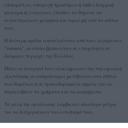
επιδομάτων, αποφυγή προστίμων ή δήθεν διαρροή
ηλεκτρικής ενέργειας, έπειθαν τα θύματα να
συγκεντρώνουν μετρητά και τιμαλφή από τα σπίτια
τους.
Η δεύτερη ομάδα αποτελούνταν από τους λεγόμενους
“runners”, οι οποίοι βρίσκονταν σε ετοιμότητα σε
διάφορες περιοχές της Ελλάδας.
Μόλις οι συνεργοί τους ολοκλήρωναν την τηλεφωνική
εξαπάτηση, οι εισπράκτορες μετέβαιναν στα σπίτια
των θυμάτων ή σε προκαθορισμένα σημεία για να
παραλάβουν τα χρήματα και τα κοσμήματα.
Τα μέλη της οργάνωσης λάμβαναν ιδιαίτερα μέτρα
για να δυσχεραίνουν τον εντοπισμό τους.
Συγκεκριμένα, χρησιμοποιούσαν αποκλειστικά