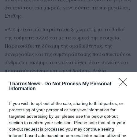
ότι από τους πιο μικρούς γεννιούνται τα πιο μεγάλα»,
Στάθης.
«Αυτή είναι μία παράσταση ξεχωριστή, με τα βαθιά
της νοήματα αλλά και με τα κωμικά της στοιχεία.
Παρουσιάζει τη δύναμη της ομαδικότητας, της
συνεργασίας και της συμπαράστασης που αποκτούν οι
άνθρωποι, ακόμη και αν είναι λίγοι, όταν συνδέονται
με κοινούς στόχους και κοινή δράση», Λυδία.
«Είναι απίστευτο πώς μία θεατρική ομάδα,
TharrosNews -
Do Not Process My Personal
Information
αποτελούμενη από 17 εφήβους, κατάφερε να
αποδώσει ένα έργο τόσο βαθύ και σημαντικό, με
If you wish to opt-out of the sale, sharing to third parties, or
εξαιρετική συνεργασία, κερδίζοντας την αγάπη του
processing of your personal or sensitive information for
κοινού. Προσωπικά, είναι μία από τις ωραιότερες
targeted advertising by us, please use the below opt-out
section to confirm your selection. Please note that after your
στιγμές της ζωής μου, διότι μου δίδαξε πως όσο
opt-out request is processed you may continue seeing
δύσκολα κι αν φαίνονται τα πράγματα, αν υπάρχει
interest-based ads based on personal information utilized by