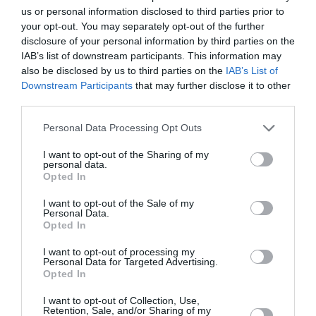
ένα όνειρο, επιμονή και ομαδικότητα, στο τέλος θα
us or personal information disclosed to third parties prior to
your opt-out. You may separately opt-out of the further
βγει ένα όμορφο αποτέλεσμα», Διονυσία.
disclosure of your personal information by third parties on the
IAB’s list of downstream participants. This information may
also be disclosed by us to third parties on the
IAB’s List of
Downstream Participants
that may further disclose it to other
TAGS:
ΘΕΑΤΡΟ
ΕΚΠΑΙΔΕΥΤΗΡΙΑ ΜΠΟΥΓΑ
third parties.
Personal Data Processing Opt Outs
Facebook
Twitter
I want to opt-out of the Sharing of my
personal data.
Opted In
I want to opt-out of the Sale of my
Personal Data.
Opted In
I want to opt-out of processing my
Personal Data for Targeted Advertising.
Opted In
I want to opt-out of Collection, Use,
Retention, Sale, and/or Sharing of my