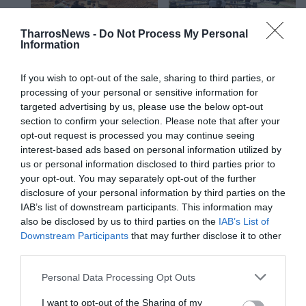
TharrosNews -
Do Not Process My Personal
Information
If you wish to opt-out of the sale, sharing to third parties, or
processing of your personal or sensitive information for
targeted advertising by us, please use the below opt-out
section to confirm your selection. Please note that after your
opt-out request is processed you may continue seeing
interest-based ads based on personal information utilized by
us or personal information disclosed to third parties prior to
your opt-out. You may separately opt-out of the further
Το μήνυμα για την «Πελοπόννησος 360»
disclosure of your personal information by third parties on the
IAB’s list of downstream participants. This information may
Σε δηλώσεις του ο κ. Πτωχός δήλωσε: «Η Μεσσηνία
also be disclosed by us to third parties on the
IAB’s List of
είναι μια Περιφερειακή Ενότητα με πολύ μεγάλη
Downstream Participants
that may further disclose it to other
δυναμική και σημαντικά έργα σε εξέλιξη. Μέσα από
third parties.
την “Πελοπόννησος 360” συνεχίζουμε να βρισκόμαστε
Personal Data Processing Opt Outs
διαρκώς κοντά στις τοπικές κοινωνίες, να βλέπουμε τα
έργα από κοντά, να συζητάμε με τους δημάρχους, τους
I want to opt-out of the Sharing of my