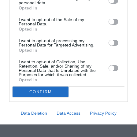
personal data.
φορείς και τους πολίτες και να σχεδιάζουμε μαζί τα
Opted In
επόμενα βήματα.
I want to opt-out of the Sale of my
Personal Data.
Στόχος μας είναι να επιταχύνουμε παρεμβάσεις που
Opted In
αφορούν τις υποδομές, την ανθεκτικότητα, την
I want to opt-out of processing my
αγροτική ανάπτυξη, την κοινωνική συνοχή και την
Personal Data for Targeted Advertising.
Opted In
καθημερινότητα των πολιτών, με συγκεκριμένο σχέδιο
και μετρήσιμο αποτέλεσμα».
I want to opt-out of Collection, Use,
Retention, Sale, and/or Sharing of my
Personal Data that Is Unrelated with the
Τον περιφερειάρχη συνόδευσαν οι
Purposes for which it was collected.
Opted In
αντιπεριφερειάρχες Στάθης Αναστασόπουλος, Μαρία
Οικονομάκου, Ανδρέας Τσουκαλάς και Αναστάσιος
CONFIRM
Αδαμόπουλος, καθώς και ο πρόεδρος της
Αναπτυξιακής Μεσσηνίας και περιφερειακός
Data Deletion
Data Access
Privacy Policy
σύμβουλος Αναστάσιος Σαρδέλης.