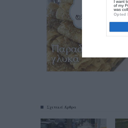
I want t
of my P
was col
Opted 
Σχετικά Άρθρα