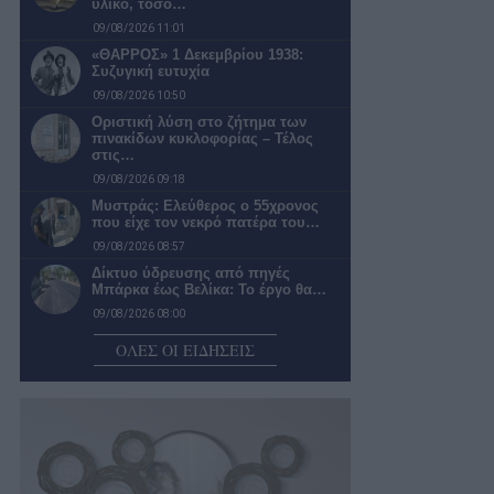
υλικό, τόσο…
09/08/2026 11:01
«ΘΑΡΡΟΣ» 1 Δεκεμβρίου 1938:
Συζυγική ευτυχία
09/08/2026 10:50
Οριστική λύση στο ζήτημα των
πινακίδων κυκλοφορίας – Τέλος
στις…
09/08/2026 09:18
Μυστράς: Ελεύθερος ο 55χρονος
που είχε τον νεκρό πατέρα του…
09/08/2026 08:57
Δίκτυο ύδρευσης από πηγές
Μπάρκα έως Βελίκα: Το έργο θα…
09/08/2026 08:00
Πολύ υψηλός κίνδυνος πυρκαγιάς
ΟΛΕΣ ΟΙ ΕΙΔΗΣΕΙΣ
σήμερα – Οι περιοχές έχουν τεθεί…
09/08/2026 07:57
Συγκροτήθηκε το νέο συμβούλιο της
Κεντρικής Αγοράς Καλαμάτας που
έχει…
09/08/2026 07:38