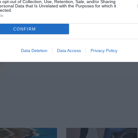
o opt-out of Collection, Use, Retention, Sale, and/or Sharing
ersonal Data that Is Unrelated with the Purposes for which it
lected.
In
CONFIRM
Data Deletion
Data Access
Privacy Policy