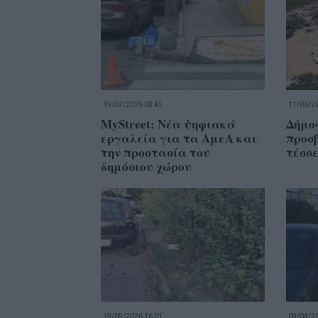
19/07/2026 08:45
11/06/20
MyStreet: Νέα ψηφιακά
Δήμο
εργαλεία για τα ΑμεΑ και
προσ
την προστασία του
τέσσε
δημόσιου χώρου
19/05/2026 16:01
09/04/20