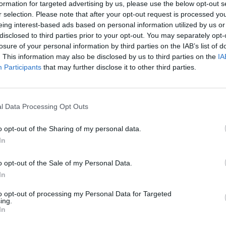
formation for targeted advertising by us, please use the below opt-out s
ραφία και είναι από την οδό Ψαρών, λίγο πριν από το
r selection. Please note that after your opt-out request is processed y
eing interest-based ads based on personal information utilized by us or
disclosed to third parties prior to your opt-out. You may separately opt-
 του ΚΟΚ ακριβώς στη μέση του πεζοδρομίου, με
losure of your personal information by third parties on the IAB’s list of
. This information may also be disclosed by us to third parties on the
IA
ο καρότσι.
Participants
that may further disclose it to other third parties.
 αλλά προφανώς τέτοιες παραφωνίες θα μπορούσαν να
l Data Processing Opt Outs
o opt-out of the Sharing of my personal data.
In
o opt-out of the Sale of my Personal Data.
In
to opt-out of processing my Personal Data for Targeted
ing.
In