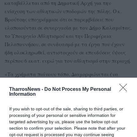
καταβάλλεται από τη Δημοτική Αρχή για την
ενίσχυση των αθλητικών υποδομών της πόλης. Ο κ.
Βρούτσης υπογράμμισε ότι οι παρεμβάσεις που
υλοποιούνται σε συνεργασία με τον Δήμο Καλαμάτας,
το Υπουργείο Αθλητισμού και την Περιφέρεια
Πελοποννήσου, σε συνδυασμό με τα έργα που έχουν
ήδη ολοκληρωθεί, αντιστοιχούν σε επενδύσεις ύψους
περίπου 6 εκατ. ευρώ για τον αθλητισμό στην περιοχή.
«Τα χρήματα πιάνουν τόπο. Διαμορφώνεται ένα
σύγχρονο αθλητικό οικοσύστημα που θα εξυπηρετεί τις
TharrosNews -
Do Not Process My Personal
ανάγκες της τοπικής κοινωνίας και των νέων
Information
ανθρώπων. Οι αθλητικές εγκαταστάσεις που
δημιουργούνται και αναβαθμίζονται στην Καλαμάτα
If you wish to opt-out of the sale, sharing to third parties, or
αποτελούν παράδειγμα αξιοποίησης πόρων προς
processing of your personal or sensitive information for
targeted advertising by us, please use the below opt-out
όφελος των πολιτών και των επόμενων γενεών»,
section to confirm your selection. Please note that after your
δήλωσε χαρακτηριστικά ο κ. Βρούτσης.
opt-out request is processed you may continue seeing