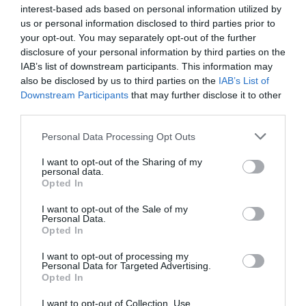
interest-based ads based on personal information utilized by
Νωρίτερα, στο πλαίσιο του 4th Beyond Football
us or personal information disclosed to third parties prior to
Conference 2026, ο υπουργός Αθλητισμού συμμετείχε
your opt-out. You may separately opt-out of the further
disclosure of your personal information by third parties on the
στις εργασίες του συνεδρίου, όπου παρουσίασε τις
IAB’s list of downstream participants. This information may
πρωτοβουλίες του Υπουργείου για τον ψηφιακό
also be disclosed by us to third parties on the
IAB’s List of
μετασχηματισμό του αθλητισμού και προχώρησε σε
Downstream Participants
that may further disclose it to other
ανακοινώσεις σχετικά με την πλατφόρμα e-Kouros. Ο
third parties.
κ. Βρούτσης υπογράμμισε τη σημασία των στοιχείων
Personal Data Processing Opt Outs
και δεδομένων που παρέχει η πλατφόρμα, καθώς
I want to opt-out of the Sharing of my
μπορούν να αποτελέσουν πολύτιμο εργαλείο για τον
personal data.
σχεδιασμό πολιτικών και δράσεων τόσο σε εθνικό όσο
Opted In
και σε τοπικό επίπεδο.
I want to opt-out of the Sale of my
Personal Data.
Opted In
Στην επίσκεψη παρέστη και ο νέος team manager της
ΠΑΕ Καλαμάτα, Ντανιέλ Μπατίστα, ο οποίος
I want to opt-out of processing my
Personal Data for Targeted Advertising.
ευχαρίστησε τον Υπουργό και τον Δήμαρχο για τη
Opted In
στήριξη και τις πρωτοβουλίες που αναλαμβάνονται
I want to opt-out of Collection, Use,