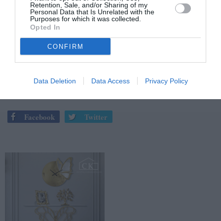
για την ενίσχυση των αθλητικών υποδομών,
Retention, Sale, and/or Sharing of my
Personal Data that Is Unrelated with the
τονίζοντας τη σημασία των έργων τόσο για την ομάδα
Purposes for which it was collected.
όσο και για την αναπτυξιακή προοπτική της πόλης.
Opted In
CONFIRM
TAGS:
ΘΑΝΑΣΗΣ ΒΑΣΙΛΟΠΟΥΛΟΣ
ΜΑΥΡΗ ΘΥΕΛΛΑ
ΓΙΑΝΝΗΣ ΒΡΟΥΤΣΗΣ
ΝΤΑΝΙΕΛ ΜΠΑΤΙΣΤΑ
Data Deletion
Data Access
Privacy Policy
Facebook
Twitter