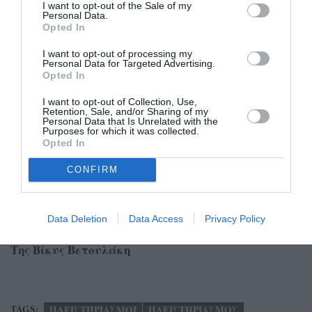
του φαινομένου στη Μεσσηνία. Παράλληλα, οι
I want to opt-out of the Sale of my
Personal Data.
συνεχείς αναστολές και οι ματαιώσεις λόγω έλλειψης
Opted In
πλειοδοτών δείχνουν ότι, πέραν της προσφοράς
I want to opt-out of processing my
ακινήτων, η αγορά εμφανίζεται επιφυλακτική
Personal Data for Targeted Advertising.
απέναντι σε αρκετές από τις διαθέσιμες περιπτώσεις.
Opted In
I want to opt-out of Collection, Use,
Ωστόσο, η διαρκής προσθήκη νέων ακινήτων στη λίστα
Retention, Sale, and/or Sharing of my
Personal Data that Is Unrelated with the
των ηλεκτρονικών πλειστηριασμών επιβεβαιώνει ότι
Purposes for which it was collected.
οι οικονομικές πιέσεις εξακολουθούν να επηρεάζουν
Opted In
σημαντικό αριθμό ιδιοκτητών σε ολόκληρη τη
CONFIRM
Μεσσηνία και κυρίως επαγγελματιών, με την
Καλαμάτα να συγκεντρώνει σταθερά το μεγαλύτερο
ποσοστό των σχετικών διαδικασιών.
Data Deletion
Data Access
Privacy Policy
Της Βίκυς Βετουλάκη
TAGS:
ΠΛΕΙΣΤΗΡΙΑΣΜΟΙ
ΠΛΕΙΣΤΗΡΙΑΣΜΟΣ