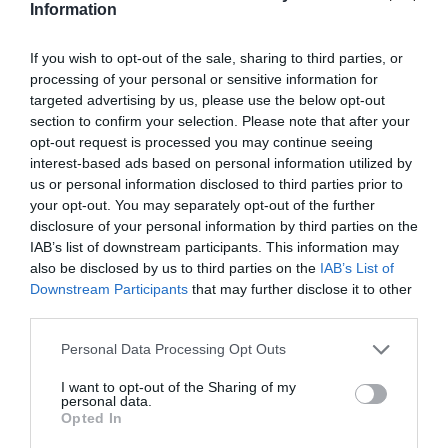
Information
πλειστηριασμοί, δύο κατοικιών με τιμές πρώτης
προσφοράς 59.000 και 53.500 ευρώ αντίστοιχα, καθώς
If you wish to opt-out of the sale, sharing to third parties, or
και ενός βιομηχανικού – βιοτεχνικού χώρου με τιμή
processing of your personal or sensitive information for
340.000 ευρώ. Και οι τρεις διαδικασίες τέθηκαν σε
targeted advertising by us, please use the below opt-out
section to confirm your selection. Please note that after your
αναστολή.
opt-out request is processed you may continue seeing
interest-based ads based on personal information utilized by
Ο πρώτος προγραμματισμένος πλειστηριασμός στη
us or personal information disclosed to third parties prior to
Δυτική Μάνη έχει οριστεί για τις 19 Ιουνίου και αφορά
your opt-out. You may separately opt-out of the further
αγροτεμάχιο με κτίσμα, με τιμή πρώτης προσφοράς
disclosure of your personal information by third parties on the
IAB’s list of downstream participants. This information may
84.000 ευρώ.
also be disclosed by us to third parties on the
IAB’s List of
Downstream Participants
that may further disclose it to other
Στο Δήμο Πύλου – Νέστορος ο επόμενος
third parties.
πλειστηριασμός έχει οριστεί για τις 12 Ιουνίου και
αφορά οικόπεδο με κτίσμα, με τιμή πρώτης
Personal Data Processing Opt Outs
προσφοράς 167.193 ευρώ.
I want to opt-out of the Sharing of my
personal data.
Opted In
Η αύξηση που παρατηρείται αποτυπώνει τη διεύρυνση