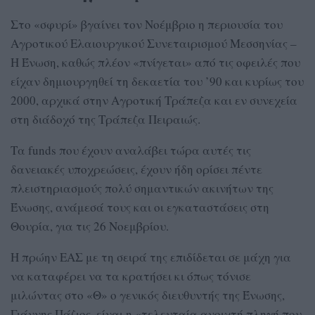
Στο «σφυρί» βγαίνει τον Νοέμβριο η περιουσία του
Αγροτικού Ελαιουργικού Συνεταιρισμού Μεσσηνίας –
Η Ένωση, καθώς πλέον «πνίγεται» από τις οφειλές που
είχαν δημιουργηθεί τη δεκαετία του ’90 και κυρίως του
2000, αρχικά στην Αγροτική Τράπεζα και εν συνεχεία
στη διάδοχό της Τράπεζα Πειραιώς.
Τα funds που έχουν αναλάβει τώρα αυτές τις
δανειακές υποχρεώσεις, έχουν ήδη ορίσει πέντε
πλειστηριασμούς πολύ σημαντικών ακινήτων της
Ένωσης, ανάμεσά τους και οι εγκαταστάσεις στη
Θουρία, για τις 26 Νοεμβρίου.
Η πρώην ΕΑΣ με τη σειρά της επιδίδεται σε μάχη για
να καταφέρει να τα κρατήσει κι όπως τόνισε
μιλώντας στο «Θ» ο γενικός διευθυντής της Ένωσης,
Γιάννης Πάζιος, είναι η «τελευταία ανοιχτή πληγή που