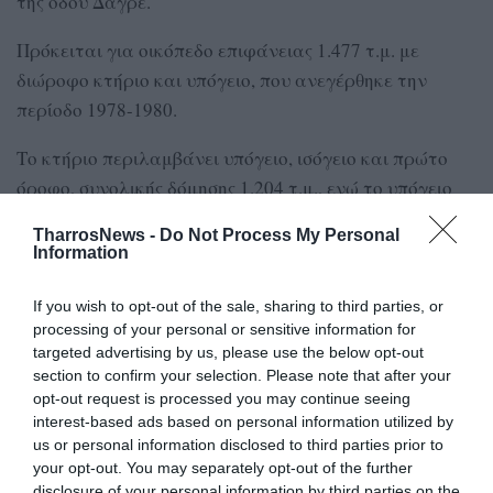
της οδού Δαγρέ.
Πρόκειται για οικόπεδο επιφάνειας 1.477 τ.μ. με
διώροφο κτήριο και υπόγειο, που ανεγέρθηκε την
περίοδο 1978-1980.
Το κτήριο περιλαμβάνει υπόγειο, ισόγειο και πρώτο
όροφο, συνολικής δόμησης 1.204 τ.μ., ενώ το υπόγειο
καταλαμβάνει επιφάνεια 397 τ.μ.
TharrosNews -
Do Not Process My Personal
Information
Σύμφωνα με την έκθεση εκτίμησης, το ακίνητο
εμφανίζεται εγκαταλελειμμένο, με αποξηλωμένα τα
If you wish to opt-out of the sale, sharing to third parties, or
περισσότερα εξωτερικά κουφώματα και εμφανή
processing of your personal or sensitive information for
σημάδια πιθανών βανδαλισμών.
targeted advertising by us, please use the below opt-out
section to confirm your selection. Please note that after your
opt-out request is processed you may continue seeing
Η τιμή πρώτης προσφοράς έχει καθοριστεί σε 262.000
interest-based ads based on personal information utilized by
ευρώ.
us or personal information disclosed to third parties prior to
your opt-out. You may separately opt-out of the further
Το παλιό ορυζοεργοστάσιο
disclosure of your personal information by third parties on the