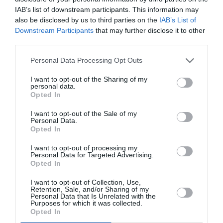
Στον πλειστηριασμό περιλαμβάνεται ακόμη οικόπεδο
IAB’s list of downstream participants. This information may
also be disclosed by us to third parties on the
IAB’s List of
στη θέση «Παλαιά Βρύση» Μεσσήνης, το οποίο
Downstream Participants
that may further disclose it to other
σύμφωνα με το Κτηματολόγιο έχει έκταση 1.607 τ.μ.
third parties.
Εντός του βρίσκεται πέτρινο διώροφο κτίσμα που
χρησιμοποιούνταν ως ορυζοεργοστάσιο,
Personal Data Processing Opt Outs
κατασκευασμένο την περίοδο 1950-1955.
I want to opt-out of the Sharing of my
personal data.
Opted In
Το ισόγειο έχει επιφάνεια 544,25 τ.μ., ενώ ο πρώτος
όροφος 197,69 τ.μ. Η έκθεση εκτίμησης αναφέρει ότι το
I want to opt-out of the Sale of my
Personal Data.
κτήριο είναι εγκαταλελειμμένο και απαιτεί
Opted In
σημαντικές εργασίες επισκευής.
I want to opt-out of processing my
Personal Data for Targeted Advertising.
Η τιμή πρώτης προσφοράς ορίζεται στα 155.000 ευρώ.
Opted In
Οι τιμές πρώτης προσφοράς για τα πέντε ακίνητα
I want to opt-out of Collection, Use,
Retention, Sale, and/or Sharing of my
διαμορφώνονται συνολικά σε περίπου 4,287 εκατ.
Personal Data that Is Unrelated with the
Purposes for which it was collected.
ευρώ, με το μεγαλύτερο μέρος της αξίας να αφορά
Opted In
στις βιομηχανικές εγκαταστάσεις της Θουρίας.