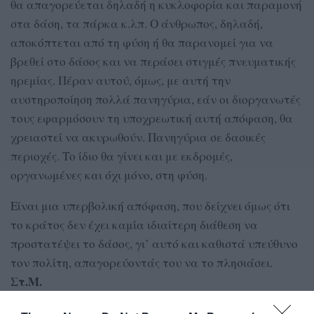
θα απαγορεύεται δηλαδή η κυκλοφορία και παραμονή
στα δάση, τα πάρκα κ.λπ. Ο άνθρωπος, δηλαδή,
αποκόπτεται από τη φύση ή θα παρανομεί για να
βρεθεί στο δάσος και να περάσει στιγμές πνευματικής
ηρεμίας. Πέραν αυτού, όμως, με αυτή την
αυστηροποίηση πολλά πανηγύρια, εάν οι διοργανωτές
τους εφαρμόσουν τη υποχρεωτική αυτή απόφαση, θα
χρειαστεί να ακυρωθούν. Πανηγύρια σε δασικές
περιοχές. Το ίδιο θα γίνει και με εκδρομές,
οργανωμένες και όχι μόνο, στη φύση.
Είναι μια υπερβολική απόφαση, που δείχνει όμως ότι
το κράτος δεν έχει καμία ιδιαίτερη διάθεση να
προστατέψει το δάσος, γι’ αυτό και καθιστά υπεύθυνο
τον πολίτη, απαγορεύοντάς του να το πλησιάσει.
Στ.Μ.