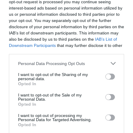
opt-out request is processed you may continue seeing
H συναυλία πραγματοποιείται με τη χορηγία του
interest-based ads based on personal information utilized by
Ιδρύματος Γεωργίου και Βικτωρίας Καρέλια και με
us or personal information disclosed to third parties prior to
την υποστήριξη του Ιδρύματος Ιωάννου Φ.
your opt-out. You may separately opt-out of the further
disclosure of your personal information by third parties on the
Κωστοπούλου
IAB’s list of downstream participants. This information may
also be disclosed by us to third parties on the
IAB’s List of
Επίσης, απευθύνονται ευχαριστίες στον Δήμο
Downstream Participants
that may further disclose it to other
Μεσσήνης για την υποστήριξη και το Σωματείο
third parties.
ΔΙΑΖΩΜΑ για τη συνεργασία, στην Εφορεία
Personal Data Processing Opt Outs
Αρχαιοτήτων Μεσσηνίας για την παραχώρηση του
Θεάτρου της Αρχαίας Μεσσήνης και στην Εταιρεία
I want to opt-out of the Sharing of my
personal data.
Μεσσηνιακών Αρχαιολογικών Σπουδώνκαι την
Opted In
πρόεδρό της, κυρία Εύη Λαμπροπούλου.
I want to opt-out of the Sale of my
Personal Data.
Τιμές εισιτηρίων
Opted In
20 ευρώ (φοιτητές, νέοι έως 25 ετών, άνεργοι, ΑμεΑ,
I want to opt-out of processing my
65+, πολύτεκνοι) ● 35 ευρώ
Personal Data for Targeted Advertising.
Opted In
● 60 ευρώ.