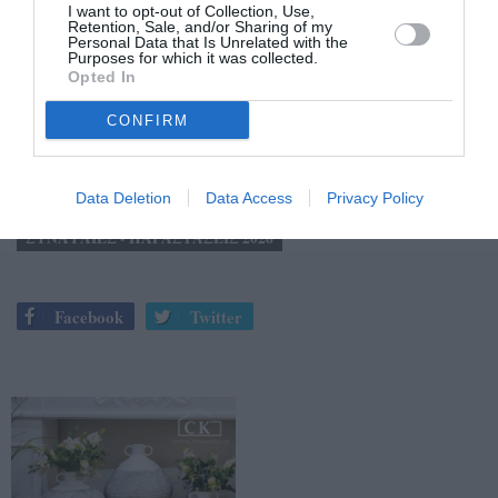
I want to opt-out of Collection, Use,
Πληροφορίες για την εκδήλωση:
Retention, Sale, and/or Sharing of my
Personal Data that Is Unrelated with the
https://www.megaron.gr/event/orfeas-kai-evrydiki-kristof-
Purposes for which it was collected.
Opted In
vilibalnt-gklouk-ektor-berlioz-kamerata-orchistra-ton-
filon-tis-mousikis/
CONFIRM
Data Deletion
Data Access
Privacy Policy
TAGS:
ΑΡΧΑΙΑ ΜΕΣΣΗΝΗ
ΜΕΓΑΡΟ ΜΟΥΣΙΚΗΣ ΑΘΗΝΩΝ
ΣΥΝΑΥΛΙΕΣ - ΠΑΡΑΣΤΑΣΕΙΣ 2026
Facebook
Twitter