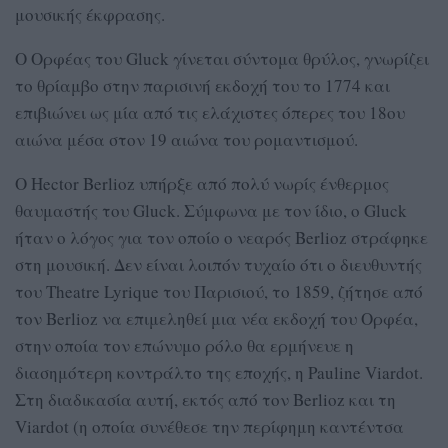
μουσικής έκφρασης.
Ο Ορφέας του Gluck γίνεται σύντομα θρύλος, γνωρίζει
το θρίαμβο στην παρισινή εκδοχή του το 1774 και
επιβιώνει ως μία από τις ελάχιστες όπερες του 18ου
αιώνα μέσα στον 19 αιώνα του ρομαντισμού.
Ο Hector Berlioz υπήρξε από πολύ νωρίς ένθερμος
θαυμαστής του Gluck. Σύμφωνα με τον ίδιο, ο Gluck
ήταν ο λόγος για τον οποίο ο νεαρός Berlioz στράφηκε
στη μουσική. Δεν είναι λοιπόν τυχαίο ότι ο διευθυντής
του Theatre Lyrique του Παρισιού, το 1859, ζήτησε από
τον Berlioz να επιμεληθεί μια νέα εκδοχή του Ορφέα,
στην οποία τον επώνυμο ρόλο θα ερμήνευε η
διασημότερη κοντράλτο της εποχής, η Pauline Viardot.
Στη διαδικασία αυτή, εκτός από τον Berlioz και τη
Viardot (η οποία συνέθεσε την περίφημη καντέντσα