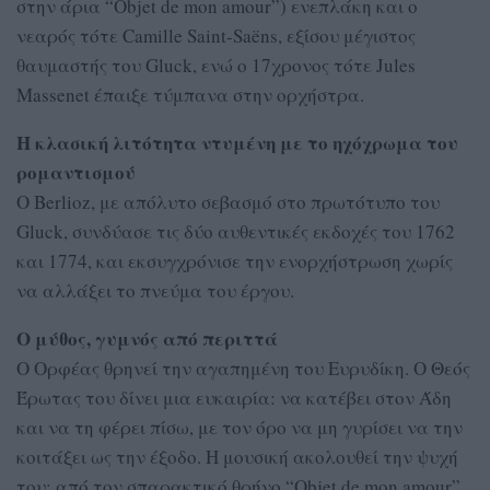
στην άρια “Οbjet de mon amour”) ενεπλάκη και ο
νεαρός τότε Camille Saint-Saëns, εξίσου μέγιστος
θαυμαστής του Gluck, ενώ ο 17χρονος τότε Jules
Massenet έπαιξε τύμπανα στην ορχήστρα.
H κλασική λιτότητα ντυμένη με το ηχόχρωμα του
ρομαντισμού
Ο Berlioz, με απόλυτο σεβασμό στο πρωτότυπο του
Gluck, συνδύασε τις δύο αυθεντικές εκδοχές του 1762
και 1774, και εκσυγχρόνισε την ενορχήστρωση χωρίς
να αλλάξει το πνεύμα του έργου.
Ο μύθος, γυμνός από περιττά
Ο Ορφέας θρηνεί την αγαπημένη του Ευρυδίκη. Ο Θεός
Έρωτας του δίνει μια ευκαιρία: να κατέβει στον Άδη
και να τη φέρει πίσω, με τον όρο να μη γυρίσει να την
κοιτάξει ως την έξοδο. Η μουσική ακολουθεί την ψυχή
του: από τον σπαρακτικό θρήνο “Objet de mon amour”,