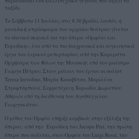
παρουσιάσει ένα καλλιτεχνικό γεγονός που αξίζει το
ταξίδι.
Το Σάββατο 11 Ιουλίου, στις 8.30 βράδυ, λοιπόν, η
μοναδική ατμόσφαιρα του αρχαίου θεάτρου γίνεται
το ιδανικό σκηνικό για την όπερα «Ορφέας και
Ευρυδίκη», ένα από τα πιο διαχρονικά και συγκινητικά
έργα του λυρικού ρεπερτορίου, από την Καμεράτα
Ορχήστρα των Φίλων της Μουσικής υπό τον μαέστρο
Γιώργο Πέτρου. Στους ρόλους του έργου οι σολίστ
Teresa Iervolino, Μαρία Κοσοβίτσα, Μαριλένα
Στριφτόμπολα. Συμμετέχει η Χορωδία Δωματίου
Αθηνών υπό τη διεύθυνση του Αγαθάγγελου
Γεωργακάτου.
Ο μύθος του Ορφέα υπήρξε κομβικός στην εξέλιξη της
όπερας: από την Ευρυδίκη του Jacopo Peri, την πρώτη
όπερα που σώζεται, στον Ορφέα του Luigi Rossi, την