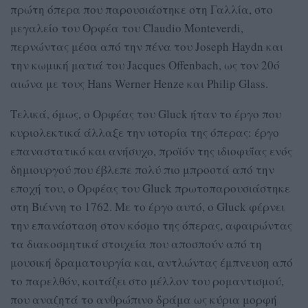
πρώτη όπερα που παρουσιάστηκε στη Γαλλία, στο
μεγαλείο του Ορφέα του Claudio Monteverdi,
περνώντας μέσα από την πένα του Joseph Haydn και
την κωμική ματιά του Jacques Offenbach, ως τον 20ό
αιώνα με τους Hans Werner Henze και Philip Glass.
Τελικά, όμως, ο Ορφέας του Gluck ήταν το έργο που
κυριολεκτικά άλλαξε την ιστορία της όπερας: έργο
επαναστατικό και ανήσυχο, προϊόν της ιδιοφυΐας ενός
δημιουργού που έβλεπε πολύ πιο μπροστά από την
εποχή του, ο Ορφέας του Gluck πρωτοπαρουσιάστηκε
στη Βιέννη το 1762. Με το έργο αυτό, ο Gluck φέρνει
την επανάσταση στον κόσμο της όπερας, αφαιρώντας
τα διακοσμητικά στοιχεία που αποσπούν από τη
μουσική δραματουργία και, αντλώντας έμπνευση από
το παρελθόν, κοιτάζει στο μέλλον του ρομαντισμού,
που αναζητά το ανθρώπινο δράμα ως κύρια μορφή