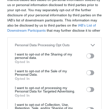
καινοτόμες λύσεις, με στόχο τη διαρκή θωράκιση του
us or personal information disclosed to third parties prior to
σωφρονιστικού συστήματος απέναντι στις σύγχρονες
your opt-out. You may separately opt-out of the further
disclosure of your personal information by third parties on the
απειλές.
IAB’s list of downstream participants. This information may
also be disclosed by us to third parties on the
IAB’s List of
Downstream Participants
that may further disclose it to other
third parties.
TAGS:
DRONE
ΦΥΛΑΚΕΣ ΧΑΝΙΑ
Personal Data Processing Opt Outs
I want to opt-out of the Sharing of my
Facebook
Twitter
personal data.
Opted In
I want to opt-out of the Sale of my
Personal Data.
Opted In
I want to opt-out of processing my
Personal Data for Targeted Advertising.
Opted In
I want to opt-out of Collection, Use,
Retention, Sale, and/or Sharing of my