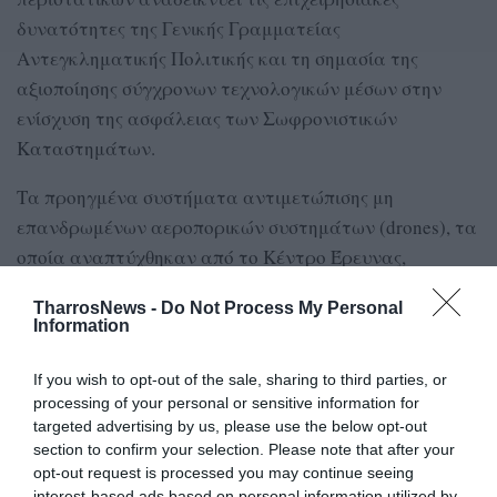
δυνατότητες της Γενικής Γραμματείας
Αντεγκληματικής Πολιτικής και τη σημασία της
αξιοποίησης σύγχρονων τεχνολογικών μέσων στην
ενίσχυση της ασφάλειας των Σωφρονιστικών
Καταστημάτων.
Τα προηγμένα συστήματα αντιμετώπισης μη
επανδρωμένων αεροπορικών συστημάτων (drones), τα
οποία αναπτύχθηκαν από το Κέντρο Έρευνας,
Τεχνολογικής Ανάπτυξης και Καινοτομίας του Γενικού
TharrosNews -
Do Not Process My Personal
Επιτελείου Εθνικής Άμυνας, έχουν ήδη συμβάλλει
Information
ουσιαστικά στην αναβάθμιση των μέτρων προστασίας
των εγκαταστάσεων των Σωφρονιστικών
If you wish to opt-out of the sale, sharing to third parties, or
processing of your personal or sensitive information for
Καταστημάτων.
targeted advertising by us, please use the below opt-out
section to confirm your selection. Please note that after your
Η Γενική Γραμματεία Αντεγκληματικής Πολιτικής
opt-out request is processed you may continue seeing
συνεχίζει να επενδύει σε σύγχρονο εξοπλισμό και
interest-based ads based on personal information utilized by