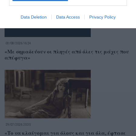
Data Deletion
Data Access
Privacy Policy
03/08/2026 16:24
«Με σημαδεύουν οι πληγές από όλες τις μάχες που
απέφυγα»
29/07/2026 20:35
«Το να κλαίγομαι για όλους και για όλα, έφτασε