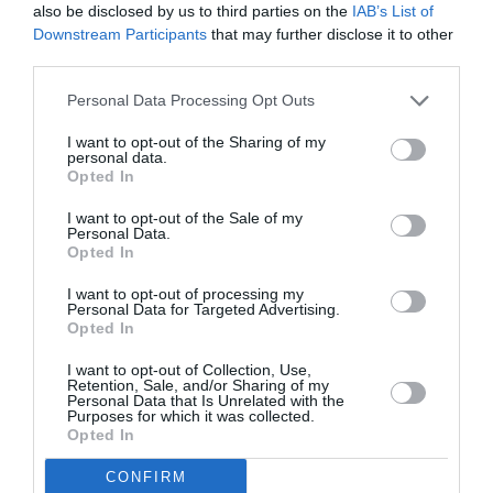
also be disclosed by us to third parties on the
IAB’s List of
Downstream Participants
that may further disclose it to other
third parties.
Personal Data Processing Opt Outs
Σχετικά Άρθρα
I want to opt-out of the Sharing of my
personal data.
Opted In
I want to opt-out of the Sale of my
Personal Data.
Opted In
I want to opt-out of processing my
Personal Data for Targeted Advertising.
Opted In
04/08/2026 18:36
I want to opt-out of Collection, Use,
«Τη συνείδηση κάθε πολύχρωμης πεταλούδας τη
Retention, Sale, and/or Sharing of my
Personal Data that Is Unrelated with the
βαραίνει ο θάνατος μιας κάμπιας»
Purposes for which it was collected.
Opted In
CONFIRM