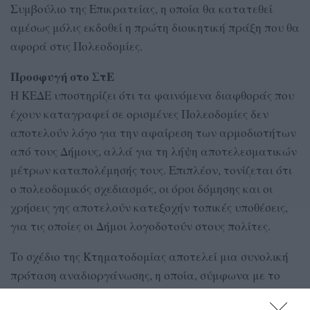
Συμβούλιο της Επικρατείας, η οποία θα κατατεθεί
αμέσως μόλις εκδοθεί η πρώτη διοικητική πράξη που θα
αφορά στις Πολεοδομίες.
Προσφυγή στο ΣτΕ
Η ΚΕΔΕ υποστηρίζει ότι τα φαινόμενα διαφθοράς που
έχουν καταγραφεί σε ορισμένες Πολεοδομίες δεν
αποτελούν λόγο για την αφαίρεση των αρμοδιοτήτων
από τους Δήμους, αλλά για τη λήψη αποτελεσματικών
μέτρων καταπολέμησής τους. Επιπλέον, τονίζεται ότι
ο πολεοδομικός σχεδιασμός, οι όροι δόμησης και οι
χρήσεις γης αποτελούν κατεξοχήν τοπικές υποθέσεις,
για τις οποίες οι Δήμοι λογοδοτούν στους πολίτες.
Το σχέδιο της Κτηματοδομίας αποτελεί μια συνολική
πρόταση αναδιοργάνωσης, η οποία, σύμφωνα με το
δημοσίευμα, προϋποθέτει την ολοκλήρωση του