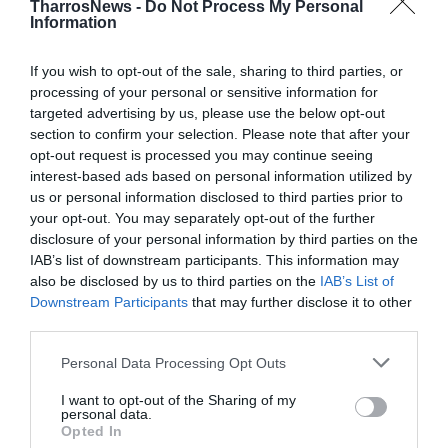
νομοθετικού πλαισίου, την ολοκλήρωση της
TharrosNews -
Do Not Process My Personal
Information
κτηματογράφησης και τη στελέχωση των νέων
υπηρεσιών μέσω διαγωνισμών του ΑΣΕΠ, καθώς οι
If you wish to opt-out of the sale, sharing to third parties, or
σημερινές Πολεοδομίες αντιμετωπίζουν σοβαρά
processing of your personal or sensitive information for
προβλήματα υποστελέχωσης.
targeted advertising by us, please use the below opt-out
section to confirm your selection. Please note that after your
Σε αυτό το πλαίσιο, η δημιουργία της Κτηματοδομίας
opt-out request is processed you may continue seeing
interest-based ads based on personal information utilized by
προβάλλει ως μια προσπάθεια συγκέντρωσης όλων
us or personal information disclosed to third parties prior to
των διαδικασιών που σχετίζονται με την ακίνητη
your opt-out. You may separately opt-out of the further
περιουσία σε έναν ενιαίο οργανισμό. Ωστόσο, η
disclosure of your personal information by third parties on the
προοπτική μεταφοράς των αρμοδιοτήτων από τους
IAB’s list of downstream participants. This information may
also be disclosed by us to third parties on the
IAB’s List of
Δήμους έχει ήδη προκαλέσει, όπως προαναφέραμε,
Downstream Participants
that may further disclose it to other
έντονες αντιδράσεις στην Τοπική Αυτοδιοίκηση, με την
third parties.
ΚΕΔΕ να προαναγγέλλει ότι θα προσφύγει στο
Personal Data Processing Opt Outs
Συμβούλιο της Επικρατείας, διεκδικώντας τη
διατήρηση των πολεοδομικών αρμοδιοτήτων στους
I want to opt-out of the Sharing of my
personal data.
Δήμους.
Opted In