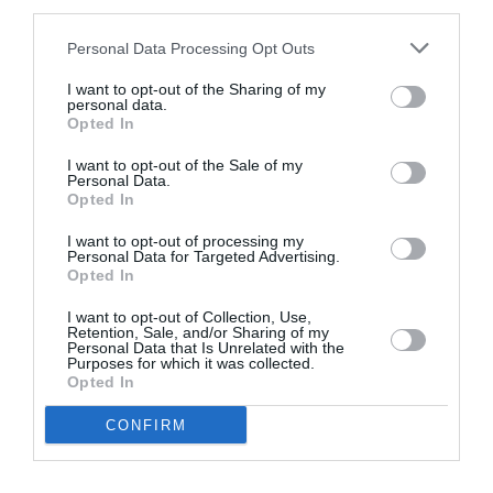
third parties.
Μετά την ανακάλυψη της σορού κι όταν πια η είδηση
Personal Data Processing Opt Outs
είχε κυκλοφορήσει στο ίντερνετ, πέταξε την κάρτα
I want to opt-out of the Sharing of my
sim.
personal data.
Opted In
Σημειώνεται ότι τον Δεκέμβριο του 2024 η 40χρονη
I want to opt-out of the Sale of my
είχε πέσει θύμα ενδοοικογενειακής βίας από τον ίδιο
Personal Data.
Opted In
άνθρωπο, όταν είχε προσπαθήσει να την κάψει
ζωντανή…
I want to opt-out of processing my
Personal Data for Targeted Advertising.
Opted In
I want to opt-out of Collection, Use,
TAGS:
ΑΝΘΡΩΠΟΚΤΟΝΙΑ
40ΧΡΟΝΗ ΣΕ ΤΑΡΑΤΣΑ
Retention, Sale, and/or Sharing of my
Personal Data that Is Unrelated with the
Purposes for which it was collected.
Opted In
Facebook
Twitter
CONFIRM