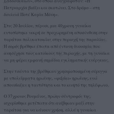
Σαδδουκαίων», στο οποίο αναγραφόταν: «Η
Πατριαρχία βιάζει και σκοτώνει. Στο δρόμο – στη
δουλειά Ποτέ Καμία Μόνη».
Στις 20 Ιουλίου, πέρυσι, μια 40χρονη γυναίκα
εντοπίστηκε νεκρή σε προχωρημένη αποσύνθεση στην
ταράτσα πολυκατοικίας στην περιοχή της παραλίας.
Η σορός βρέθηκε έπειτα από έντονη δυσοσμία που
ανησύχησε τους κατοίκους της περιοχής, με τη γυναίκα
να μη φέρει εμφανή σημάδια εγκληματικής ενέργειας.
Στην τσάντα της βρέθηκαν χρησιμοποιημένη σύριγγα
με υπολείμματα ηρωίνης, «φιξάκι» ηρωίνης, ενώ
απουσίαζαν η ταυτότητα και το κινητό της τηλέφωνο.
Ο 37χρονος Ρουμάνος, πρώην σύντροφός της,
ισχυρίσθηκε μετέπειτα ότι ανέβηκαν μαζί στην
ταράτσα για να κάνουν χρήση, αλλά η γυναίκα