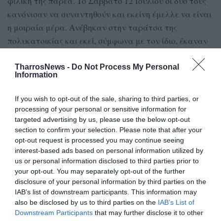
φιλική της παρέα. Το Σάββατο 12 Ιουλίου οι δύο τους
κανόνισαν να συναντηθούν και εκείνη έμελλε να είναι
η μοιραία μέρα. Ανέβηκαν στην ταράτσα της
πολυκατοικίας και εκεί, σύμφωνα με τον ίδιο, έκαναν
χρήση ηρωίνης, την οποία είχε προμηθευτεί ο 37χρονος
από την Αθήνα – περίπου 15 γραμμάρια.
TharrosNews -
Do Not Process My Personal
Information
Η δόση, όμως, προφανώς ήταν περισσότερη απ’ όση
If you wish to opt-out of the sale, sharing to third parties, or
άντεχε ο οργανισμός της, με αποτέλεσμα να υποκύψει.
processing of your personal or sensitive information for
Ο κατηγορούμενος, αντί να καλέσει βοήθεια, αφαίρεσε
targeted advertising by us, please use the below opt-out
από την τσάντα του θύματος το κινητό τηλέφωνο και
section to confirm your selection. Please note that after your
opt-out request is processed you may continue seeing
την ταυτότητα και έφυγε άμεσα από την Καλαμάτα.
interest-based ads based on personal information utilized by
us or personal information disclosed to third parties prior to
Στην Αθήνα πούλησε το κινητό της, προκειμένου να
your opt-out. You may separately opt-out of the further
εξασφαλίσει χρήματα, αλλά κράτησε την κάρτα sim
disclosure of your personal information by third parties on the
της σύνδεσης και έστελνε μηνύματα και φωτογραφίες
IAB’s list of downstream participants. This information may
στη μητέρα της 40χρονης, σε φίλες της, ακόμα και σε
also be disclosed by us to third parties on the
IAB’s List of
Downstream Participants
that may further disclose it to other
μια θεία της στην Αμερική.