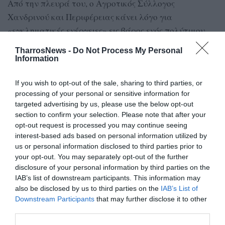
Από την πλευρά του, ο Αγροτικός Σύλλογος
Χανδρινού και Περιφέρειας κάνει λόγο για
«εγκληματικές ενέργειες» εις βάρος ενός πολύτιμου
δημόσιου αγαθού και θέτει ερωτήματα για τις ευθύνες
TharrosNews -
Do Not Process My Personal
του Δήμου Πύλου – Νέστορος, της Περιφέρειας
Information
Πελοποννήσου και των αρμόδιων υπουργείων.
If you wish to opt-out of the sale, sharing to third parties, or
Στην ανακοίνωσή του τονίζει ότι οι κάτοικοι της
processing of your personal or sensitive information for
targeted advertising by us, please use the below opt-out
περιοχής έχουν ήδη επιβαρυνθεί σημαντικά από την
section to confirm your selection. Please note that after your
κατασκευή του νέου δρόμου, αναφέροντας την
opt-out request is processed you may continue seeing
κυκλοφορία υπέρβαρων φορτηγών, τα προβλήματα
interest-based ads based on personal information utilized by
πρόσβασης στα χωριά, όπως και τις καθυστερήσεις στις
us or personal information disclosed to third parties prior to
your opt-out. You may separately opt-out of the further
δικαστικές διαδικασίες και στην καταβολή
disclosure of your personal information by third parties on the
αποζημιώσεων για τις απαλλοτριώσεις.
IAB’s list of downstream participants. This information may
also be disclosed by us to third parties on the
IAB’s List of
Σε περίοδο λειψυδρίας
Downstream Participants
that may further disclose it to other
«Τώρα μας ζητούν να δεχθούμε και την καταστροφή
third parties.
του υδροφόρου ορίζοντα για να καταβρέχεται ο