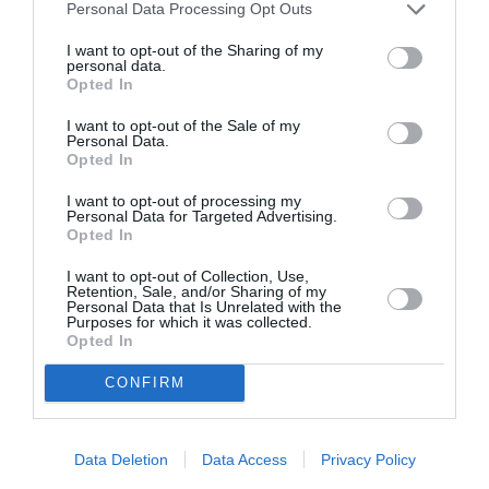
Personal Data Processing Opt Outs
δρόμος, ενώ υπάρχει εναλλακτική λύση χωρίς κόστος»,
I want to opt-out of the Sharing of my
επισημαίνει ο σύλλογος, υπογραμμίζοντας ότι η
personal data.
προστασία του πόσιμου νερού αποτελεί ζήτημα
Opted In
επιβίωσης για την τοπική κοινωνία.
I want to opt-out of the Sale of my
Personal Data.
Opted In
Οι δύο φορείς δηλώνουν αποφασισμένοι να
εξαντλήσουν κάθε νόμιμο μέσο για την υπεράσπιση
I want to opt-out of processing my
Personal Data for Targeted Advertising.
των συμφερόντων της περιοχής. Το Αρδευτικό
Opted In
Σωματείο «Κότινος» ανακοινώνει ότι θα προσφύγει
I want to opt-out of Collection, Use,
στη Δικαιοσύνη και στον αρμόδιο εισαγγελέα, ενώ ο
Retention, Sale, and/or Sharing of my
Personal Data that Is Unrelated with the
Αγροτικός Σύλλογος καλεί τους πολίτες, τους
Purposes for which it was collected.
συλλόγους και τον Δήμο Πύλου – Νέστορος να
Opted In
στηρίξουν τις κινητοποιήσεις και να συμβάλουν στην
CONFIRM
ακύρωση της επίμαχης απόφασης.
Η υπόθεση αναδεικνύει, σύμφωνα με τις ανακοινώσεις,
Data Deletion
Data Access
Privacy Policy
τον προβληματισμό της τοπικής κοινωνίας για τη