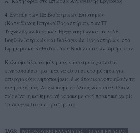
Α’ Κατηγορία στο Επίδομα Ανθυγιεινής Εργασίας
4. Ένταξη των ΠΕ Βιοϊατρικών Επιστημών
(Κατεύθυνση Ιατρικά Εργαστήρια), των ΤΕ
Τεχνολόγων Ιατρικών Εργαστηρίων και των ΔΕ
Βοηθών Ιατρικών και Βιολογικών Εργαστηρίων, στο
Εφημεριακό Καθεστώς των Νοσηλευτικών Ιδρυμάτων.
Καλούμε όλα τα μέλη μας να συμμετέχουν στις
κινητοποιήσεις μας και να είναι σε ετοιμότητα για
απεργιακές κινητοποιήσεις, έως ότου ικανοποιηθούν τα
αιτήματά μας. Ας δώσουμε σε όλους να καταλάβουν
πώς είναι η καθημερινή νοσοκομειακή πρακτική χωρίς
τα διαγνωστικά εργαστήρια».
TAGS:
ΝΟΣΟΚΟΜΕΙΟ ΚΑΛΑΜΑΤΑΣ
ΣΤΑΣΗ ΕΡΓΑΣΙΑΣ
ΠΟΕΔΗΝ
ΒΑΕ