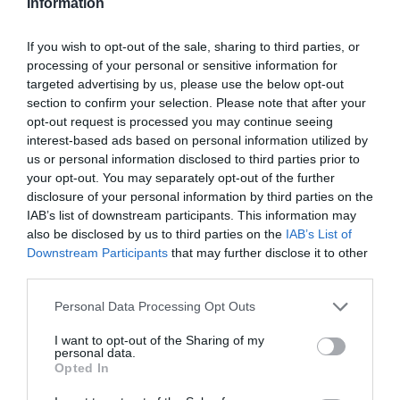
Information
•Ωράριο λειτουργίας για επιτόπια έρευνα: 8.30 – 13.30
(ενιαία σε όλη τη χώρα).
If you wish to opt-out of the sale, sharing to third parties, or
processing of your personal or sensitive information for
Αναλυτικά οι περιοχές που εντάσσονται στη Μεσσηνία
targeted advertising by us, please use the below opt-out
είναι:
section to confirm your selection. Please note that after your
opt-out request is processed you may continue seeing
-Δήμος Δυτικής Μάνης
interest-based ads based on personal information utilized by
us or personal information disclosed to third parties prior to
-Δήμος Καλαμάτας: α) Δημοτική Ενότητα Άριος, β)
your opt-out. You may separately opt-out of the further
disclosure of your personal information by third parties on the
Δημοτική Ενότητα Αρφαρών, γ) Δημοτική Ενότητα
IAB’s list of downstream participants. This information may
Θουρίας (Τοπικές Κοινότητες Αιθαίας, Αμφείας,
also be disclosed by us to third parties on the
IAB’s List of
Ανθείας, Πολιανής), δ) Δημοτική Ενότητα Καλαμάτας
Downstream Participants
that may further disclose it to other
(Δημοτική Κοινότητα Βέργας και Τοπικές Κοινότητες
third parties.
Αλαγονίας, Αρτεμισίας, Καρβελίου, Λαδά, Μικράς
Personal Data Processing Opt Outs
Μαντινείας, Νεδούσης, Πηγών)
I want to opt-out of the Sharing of my
personal data.
-Δήμος Μεσσήνης: α) Δημοτική Ενότητα Αιπείας, β)
Opted In
Δημοτική Ενότητα Ανδρούσας, γ) Δημοτική Ενότητα