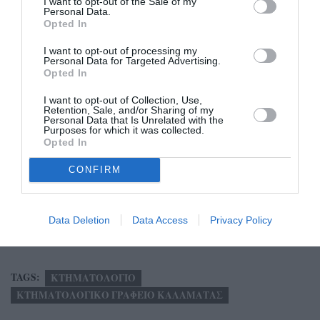
I want to opt-out of the Sale of my
Αριστομένους, δ) Δημοτική Ενότητα Βουφράδων, ε)
Personal Data.
Δημοτική Ενότητα Ιθώμης, στ) Δημοτική Ενότητα
Opted In
Μεσσήνης (Τοπικές Κοινότητες Αβραμιού, Αναλήψεως,
I want to opt-out of processing my
Personal Data for Targeted Advertising.
Βελίκας, Λευκοχώρας, Λυκοτράφου, Μαδένης,
Opted In
Νεοχωρίου Αριστομένους, Πιλαλίστρας, Σπιταλίου,
I want to opt-out of Collection, Use,
Τριόδου), ζ) Δημοτική Ενότητα Πεταλιδίου, η)
Retention, Sale, and/or Sharing of my
Δημοτική Ενότητα Τρικόρφου
Personal Data that Is Unrelated with the
Purposes for which it was collected.
Opted In
-Δήμος Οιχαλίας
CONFIRM
-Δήμος Πύλου – Νέστορος
-Δήμος Τριφυλίας.
Data Deletion
Data Access
Privacy Policy
TAGS:
ΚΤΗΜΑΤΟΛΟΓΙΟ
ΚΤΗΜΑΤΟΛΟΓΙΚΟ ΓΡΑΦΕΙΟ ΚΑΛΑΜΑΤΑΣ