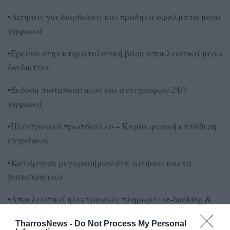
•Αιτήσεις για διορθώσεις και πρόδηλα σφάλματα μόνο
ψηφιακά
•Έρευνα στην κτηματολογική βάση αποκλειστικά μέσω
διαδικτύου
•Έκδοση πιστοποιητικών και αντιγράφων 24/7
ψηφιακά
•Ηλεκτρονικό πρωτόκολλο – Καμία φυσική κατάθεση
εγγράφων
•Κατάργηση μεγαροσήμων στις αιτήσεις και τα
πιστοποιητικά
•Αποκλειστικά ηλεκτρονικές πληρωμές (e-banking &
POS)
TharrosNews -
Do Not Process My Personal