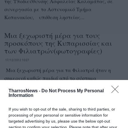
της Υποδιεύθυνσης Ασφαλείας Καλαμάτας, σε
συνεργασία με το Αστυνομικό Τμήμα
Κοπανακίου, υπόθεση ληστείας...
Μια ξεχωριστή μέρα για τους
προσκόπους της Κυπαρισσίας και
των Φιλιατρών(φωτογραφίες)
17/12/2012 10:27
Μια ξεχωριστή μέρα για τα Φιλιατρά ήταν η
σημερινή καθώς παιδιά από το σύστημα
προσκόπων Φιλιατρών παρέα με...
TharrosNews -
Do Not Process My Personal
Information
Χτύπησαν αλύπητα και λήστεψαν
If you wish to opt-out of the sale, sharing to third parties, or
82χρονο στο Κρυονέρι Τριφυλίας
processing of your personal or sensitive information for
(Σαρακηνάδα)
targeted advertising by us, please use the below opt-out
section to confirm your selection. Please note that after your