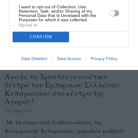
Δημαρχείο και το λιμάνι της
I want to opt-out of Collection, Use,
Κυπαρισσίας
Retention, Sale, and/or Sharing of my
Personal Data that Is Unrelated with the
Purposes for which it was collected.
15/12/2012 15:42
Opted In
Του Ηλία Γιαννόπουλου Το Δημαρχείο
CONFIRM
Τριφυλίας στην Κυπαρισσία επισκέφθηκε χθες
νωρίς το μεσημέρι ο περιφερειακός σύμβουλος της
«Αγωνιστικής Συνεργασίας...
Data Deletion
Data Access
Privacy Policy
Άναψε το Χριστουγεννιάτικο
δέντρο του Εμπορικού Συλλόγου
Κυπαρισσίας στο κέντρο της
Αγοράς!
15/12/2012 01:01
Με τη συμμετοχή πλήθους κόσμου, της
Φιλαρμονικής Κυπαρισσίας, χορωδιών μαθητών