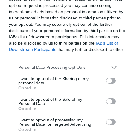
16/12/2012 20:55
opt-out request is processed you may continue seeing
Σε κρίσιμη κατάσταση νοσηλεύεται στο
interest-based ads based on personal information utilized by
us or personal information disclosed to third parties prior to
Παναρκαδικό νοσοκομείο Τρίπολης, 82χρονος
your opt-out. You may separately opt-out of the further
κάτοικος του Κρυονερίου Τριφυλίας
disclosure of your personal information by third parties on the
(Σαρακηνάδας) ο οποίος χθες το...
IAB’s list of downstream participants. This information may
also be disclosed by us to third parties on the
IAB’s List of
Downstream Participants
that may further disclose it to other
Στις 14 Ιανουαρίου κλείνουν
third parties.
οριστικά οι Εφορίες σε Κυπαρισσία
Personal Data Processing Opt Outs
και Πύλο
I want to opt-out of the Sharing of my
15/12/2012 19:24
personal data.
Opted In
Του Ηλία ΓιαννόπουλουΑπό τη Δευτέρα 14
Ιανουαρίου κλείνουν οριστικά οι Εφορίες σε
I want to opt-out of the Sale of my
Personal Data.
Κυπαρισσία και Πύλο και συγχωνεύονται στη...
Opted In
I want to opt-out of processing my
Personal Data for Targeted Advertising.
Επίσκεψη Πατσαρίνου στο
Opted In