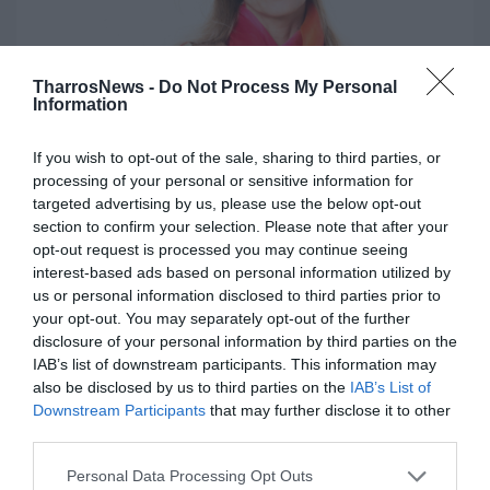
TharrosNews -
Do Not Process My Personal
Information
If you wish to opt-out of the sale, sharing to third parties, or
processing of your personal or sensitive information for
Μαριάννα Οικονόμου: «Είναι ντροπή τα όνειρα
targeted advertising by us, please use the below opt-out
να στηρίζονται στην οικονομία»
section to confirm your selection. Please note that after your
opt-out request is processed you may continue seeing
10/01/2020 18:45
interest-based ads based on personal information utilized by
Ενώ στο θεσσαλικό κάμπο η γεωργία αργοπεθαίνει, ένα μικρό χωριό
us or personal information disclosed to third parties prior to
αντιστέκεται. Στον Ηλιά, δύο νέοι αγρότες και πέντε...
your opt-out. You may separately opt-out of the further
disclosure of your personal information by third parties on the
IAB’s list of downstream participants. This information may
also be disclosed by us to third parties on the
IAB’s List of
Downstream Participants
that may further disclose it to other
third parties.
Personal Data Processing Opt Outs