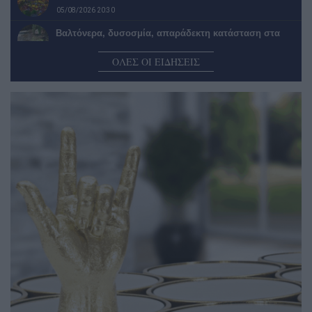
05/08/2026 20:30
Βαλτόνερα, δυσοσμία, απαράδεκτη κατάσταση στα
Λέικα όπου ο αγωγός είναι…
ΟΛΕΣ ΟΙ ΕΙΔΗΣΕΙΣ
05/08/2026 20:02
Σύλλογος Οικοτρόφων Φοιτητικής Εστίας Καλαμάτας:
Ζητούν απαντήσεις από την κυβέρνηση…
05/08/2026 19:30
Βασίλης Μυλωνάς: «Ευελπιστούμε πως θα φτάσουμε
να έχουμε παίκτες Καλαματιανούς,…
05/08/2026 19:19