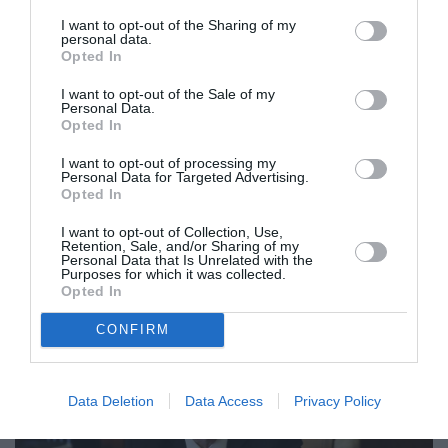
I want to opt-out of the Sharing of my
personal data.
Opted In
I want to opt-out of the Sale of my
Personal Data.
Opted In
Νέα σενάρια για φιλοξενία οικονομικών
I want to opt-out of processing my
μεταναστών στο στρατόπεδο της Καλαμάτας
Personal Data for Targeted Advertising.
Opted In
10/01/2020 11:50
I want to opt-out of Collection, Use,
Νέα σενάρια για την τύχη του στρατοπέδου στην Καλαμάτα βλέπουν το
Retention, Sale, and/or Sharing of my
φως της δημοσιότητας, με αφορμή τη σύσκεψη...
Personal Data that Is Unrelated with the
Purposes for which it was collected.
Opted In
CONFIRM
Data Deletion
Data Access
Privacy Policy