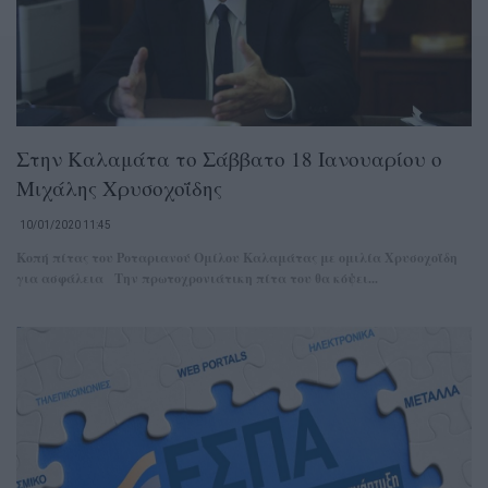
Στην Καλαμάτα το Σάββατο 18 Ιανουαρίου ο
Μιχάλης Χρυσοχοΐδης
10/01/2020 11:45
Κοπή πίτας του Ροταριανού Ομίλου Καλαμάτας με ομιλία Χρυσοχοΐδη
για ασφάλεια Την πρωτοχρονιάτικη πίτα του θα κόψει...