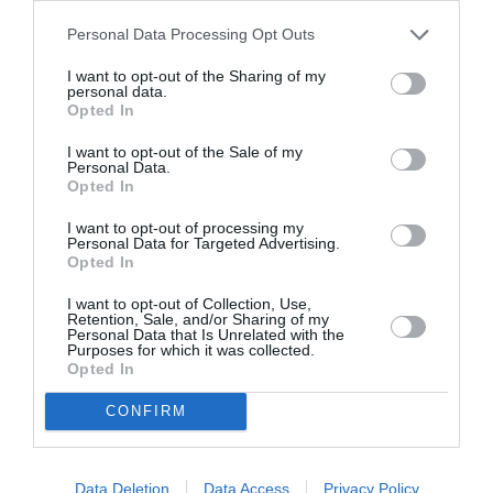
Personal Data Processing Opt Outs
I want to opt-out of the Sharing of my
personal data.
Opted In
I want to opt-out of the Sale of my
Personal Data.
Opted In
I want to opt-out of processing my
Personal Data for Targeted Advertising.
Opted In
Καλαμάτα: Καταγγελία
I want to opt-out of Collection, Use,
Πανσπουδαστικής για ξυλοδαρμό
Retention, Sale, and/or Sharing of my
Personal Data that Is Unrelated with the
εκπροσώπου Φοιτητικού Συλλόγου
Purposes for which it was collected.
Opted In
25/10/2024 11:58
CONFIRM
Σε καταγγελία για ξυλοδαρμό εκπροσώπου
Φοιτητικού Συλλόγου προέβησαν οι εκλεγμένοι με
την Πανσπουδαστική Κ.Σ. στους Φοιτητικούς
Data Deletion
Data Access
Privacy Policy