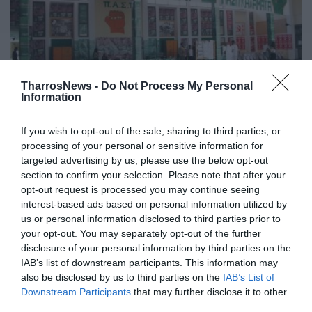
TharrosNews -
Do Not Process My Personal
Information
ΠΑΣΠ ΑΕΙ Καλαμάτας:
If you wish to opt-out of the sale, sharing to third parties, or
«Συκοφαντίες και τραμπουκισμοί
processing of your personal or sensitive information for
targeted advertising by us, please use the below opt-out
από εκπροσώπους της ΠΚΣ και ΤΗΣ
section to confirm your selection. Please note that after your
ΚΝΕ»
opt-out request is processed you may continue seeing
interest-based ads based on personal information utilized by
25/10/2024 19:31
us or personal information disclosed to third parties prior to
Για συκοφαντίες και τραμπουκισμούς από
your opt-out. You may separately opt-out of the further
disclosure of your personal information by third parties on the
εκπροσώπους της ΠΚΣ και της ΚΝΕ κάνει λόγο σε
IAB’s list of downstream participants. This information may
δική της ανακοίνωση η...
also be disclosed by us to third parties on the
IAB’s List of
Downstream Participants
that may further disclose it to other
third parties.